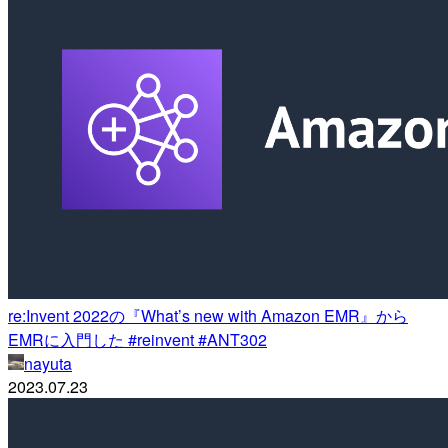
re:Invent 2022の『What’s new with Amazon EMR』から
EMRに入門した #reinvent #ANT302
nayuta
2023.07.23