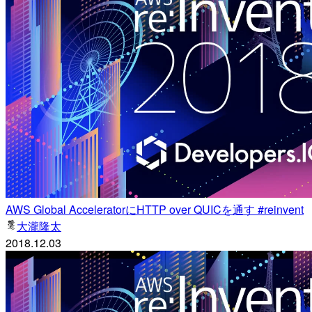
AWS Global AcceleratorにHTTP over QUICを通す #reinvent
大瀧隆太
2018.12.03