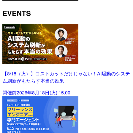
EVENTS
【8/18（火）】コストカットだけじゃない！AI駆動のシステ
ム刷新がもたらす本当の効果
開催前
2026年8月18日(火) 15:00