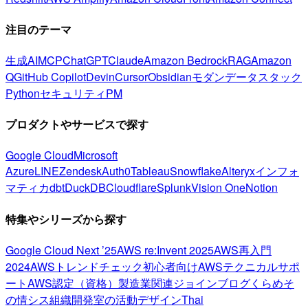
注目のテーマ
生成AI
MCP
ChatGPT
Claude
Amazon Bedrock
RAG
Amazon
Q
GitHub Copilot
Devin
Cursor
Obsidian
モダンデータスタック
Python
セキュリティ
PM
プロダクトやサービスで探す
Google Cloud
Microsoft
Azure
LINE
Zendesk
Auth0
Tableau
Snowflake
Alteryx
インフォ
マティカ
dbt
DuckDB
Cloudflare
Splunk
Vision One
Notion
特集やシリーズから探す
Google Cloud Next ’25
AWS re:Invent 2025
AWS再入門
2024
AWSトレンドチェック
初心者向け
AWSテクニカルサポ
ート
AWS認定（資格）
製造業関連
ジョインブログ
くらめそ
の情シス
組織開発室の活動
デザイン
Thai