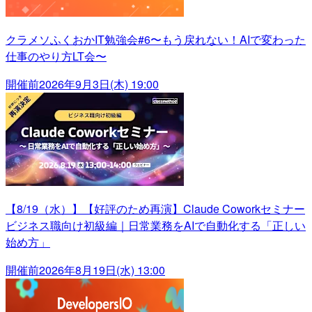
クラメソふくおかIT勉強会#6〜もう戻れない！AIで変わった
仕事のやり方LT会〜
開催前
2026年9月3日(木) 19:00
【8/19（水）】【好評のため再演】Claude Coworkセミナー
ビジネス職向け初級編｜日常業務をAIで自動化する「正しい
始め方」
開催前
2026年8月19日(水) 13:00