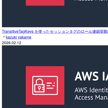
TransitiveTagKeys を使ったセッションタグのロール連鎖
kazuki yakame
2026.02.12