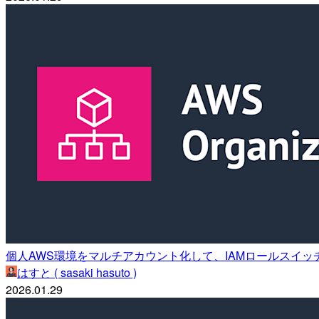
個人AWS環境をマルチアカウント化して、IAMロールスイッ
はすと ( sasaki hasuto )
2026.01.29