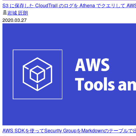
S3 に保存した CloudTrail のログを Athena でクエリして AWS
岩城 匠朗
2020.03.27
AWS SDKを使ってSecurity GroupをMarkdownのテ