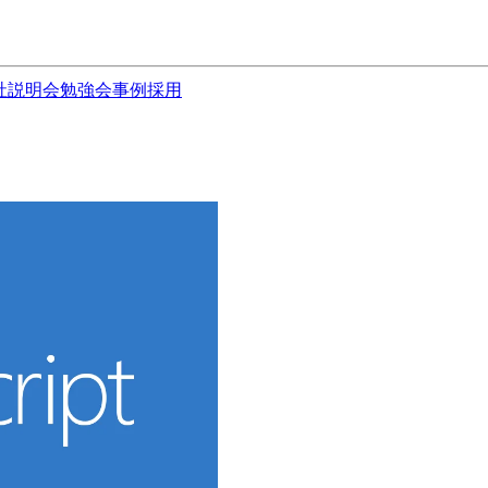
社説明会
勉強会
事例
採用