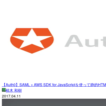
【Auth0】SAML + AWS SDK for JavaScriptを使
植木 和樹
2017.04.11