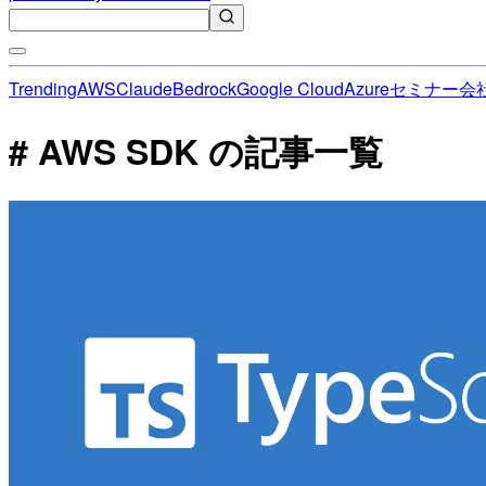
Trending
AWS
Claude
Bedrock
Google Cloud
Azure
セミナー
会
# AWS SDK の記事一覧