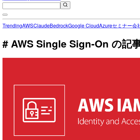
Trending
AWS
Claude
Bedrock
Google Cloud
Azure
セミナー
会
# AWS Single Sign-On の