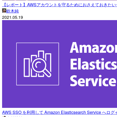
【レポート】AWSアカウントを守るためにおさえておきたいセキュリ
鈴木純
2021.05.19
AWS SSO を利用して Amazon Elasticsearch Service 