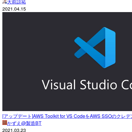
大前諒祐
2021.04.15
[アップデート]AWS Toolkit for VS CodeをAWS S
かずえ@製造BT
2021.03.23