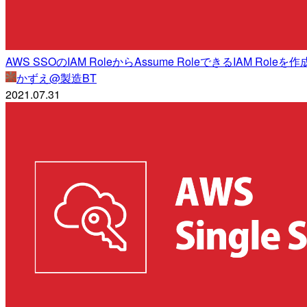
AWS SSOのIAM RoleからAssume RoleできるIAM Roleを
かずえ@製造BT
2021.07.31