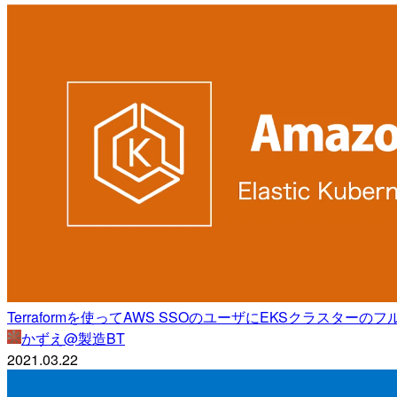
Terraformを使ってAWS SSOのユーザにEKSクラスター
かずえ@製造BT
2021.03.22