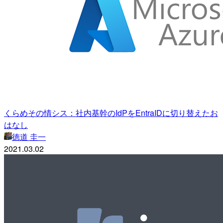
くらめその情シス：社内基幹のIdPをEntraIDに切り替えたお
はなし
徳道 圭一
2021.03.02