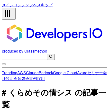
メインコンテンツへスキップ
produced by Classmethod
Trending
AWS
Claude
Bedrock
Google Cloud
Azure
セミナー
会
社説明会
勉強会
事例
採用
# くらめその情シス の記事一
覧