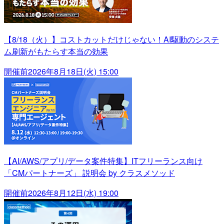
【8/18（火）】コストカットだけじゃない！AI駆動のシステ
ム刷新がもたらす本当の効果
開催前
2026年8月18日(火) 15:00
【AI/AWS/アプリ/データ案件特集】ITフリーランス向け
「CMパートナーズ」 説明会 by クラスメソッド
開催前
2026年8月12日(水) 19:00