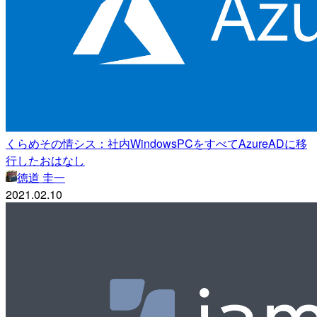
くらめその情シス：社内WindowsPCをすべてAzureADに移
行したおはなし
徳道 圭一
2021.02.10