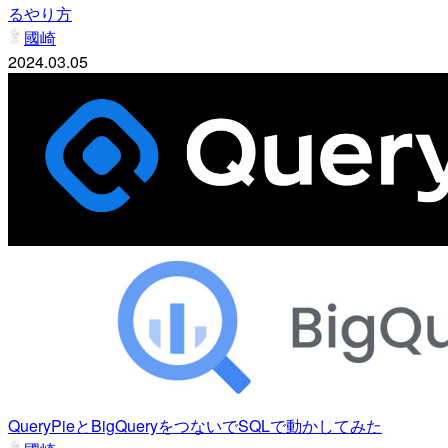
るやり方
國崎
2024.03.05
QueryPieとBigQueryをつないでSQLで動かしてみた