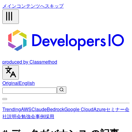
メインコンテンツへスキップ
produced by Classmethod
Original
English
Trending
AWS
Claude
Bedrock
Google Cloud
Azure
セミナー
会
社説明会
勉強会
事例
採用