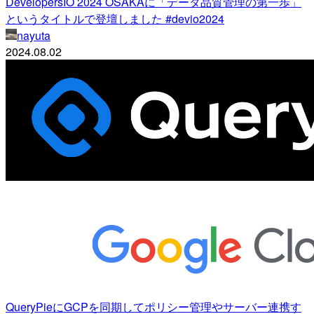
DevelopersIO 2024 OSAKAに「データ品質管理の第一歩」
というタイトルで登壇しました #devio2024
nayuta
2024.08.02
QueryPieにGCPを同期してポリシー管理やサーバー連携す