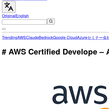
Original
English
Trending
AWS
Claude
Bedrock
Google Cloud
Azure
セミナー
会
# AWS Certified Develop