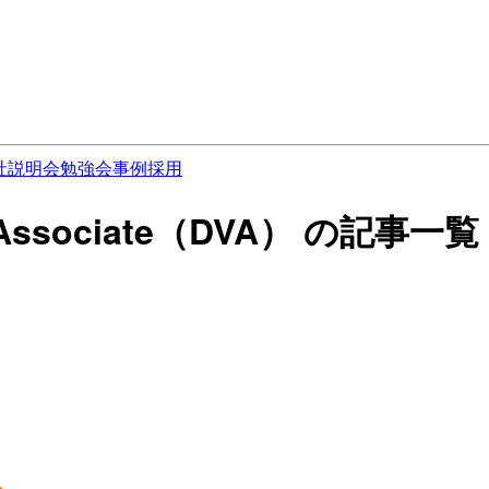
社説明会
勉強会
事例
採用
e – Associate（DVA） の記事一覧