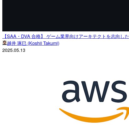
【SAA・DVA 合格】 ゲーム業界向けアーキテクトを志向した
越井 琢巳 (Koshii Takumi)
2025.05.13