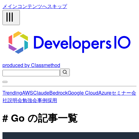
メインコンテンツへスキップ
produced by Classmethod
Trending
AWS
Claude
Bedrock
Google Cloud
Azure
セミナー
会
社説明会
勉強会
事例
採用
# Go の記事一覧