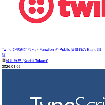
Twilio 公式例に沿った Function の Public 提供時の Basic 認
証
越井 琢巳 (Koshii Takumi)
2026.01.06