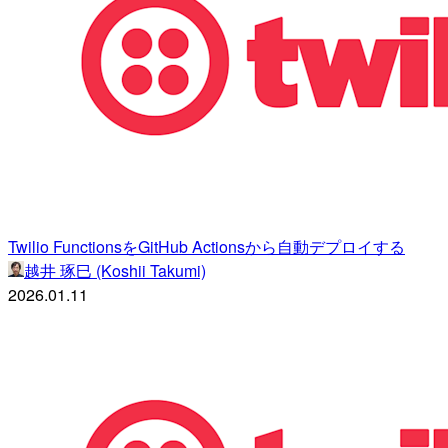
Twilio FunctionsをGitHub Actionsから自動デプロイする
越井 琢巳 (Koshii Takumi)
2026.01.11