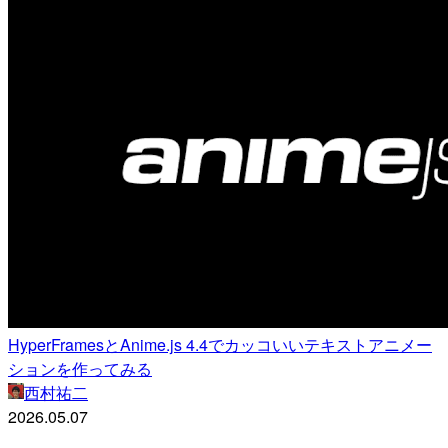
HyperFramesとAnime.js 4.4でカッコいいテキストアニメー
ションを作ってみる
西村祐二
2026.05.07