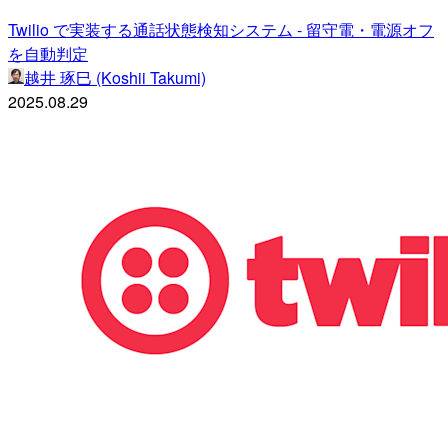
Twilio で実装する通話状態検知システム - 留守電・電源オフ
を自動判定
越井 琢巳 (Koshii Takumi)
2025.08.29