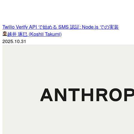
Twilio Verify API で始める SMS 認証: Node.js での実装
越井 琢巳 (Koshii Takumi)
2025.10.31