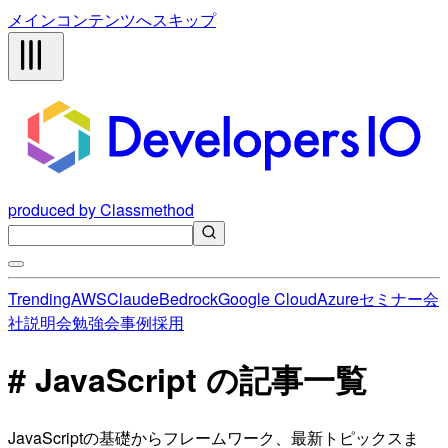
メインコンテンツへスキップ
produced by Classmethod
Trending
AWS
Claude
Bedrock
Google Cloud
Azure
セミナー
会
社説明会
勉強会
事例
採用
# JavaScript の記事一覧
JavaScriptの基礎からフレームワーク、最新トピックスま