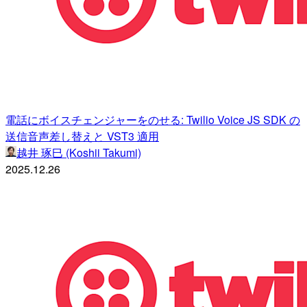
電話にボイスチェンジャーをのせる: Twilio Voice JS SDK の
送信音声差し替えと VST3 適用
越井 琢巳 (Koshii Takumi)
2025.12.26