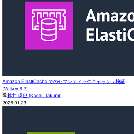
Amazon ElastiCache でのセマンティックキャッシュ検証
(Valkey 8.2)
越井 琢巳 (Koshii Takumi)
2026.01.23