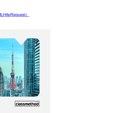
HttpRequest）