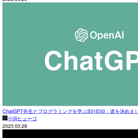
ChatGPT先生とプログラミングを学ぶS01E00：道を決めま
小渕ヒューゴ
2023.03.28