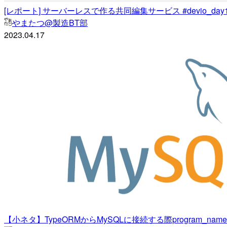
[レポート] サーバーレスで作る共同編集サービス #devio_day1 
やまたつ@製造BT部
2023.04.17
【小ネタ】TypeORMからMySQLに接続する際program_