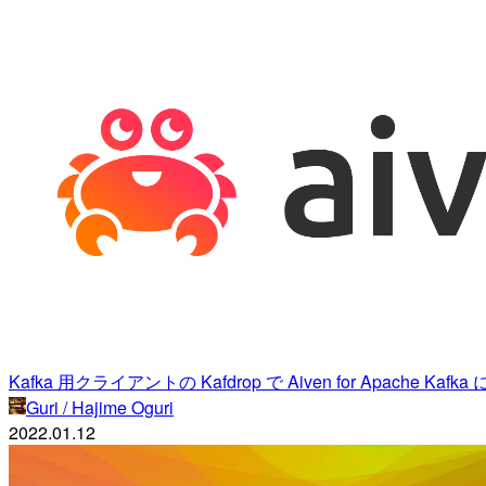
Kafka 用クライアントの Kafdrop で Aiven for Apache Kaf
Guri / Hajime Oguri
2022.01.12