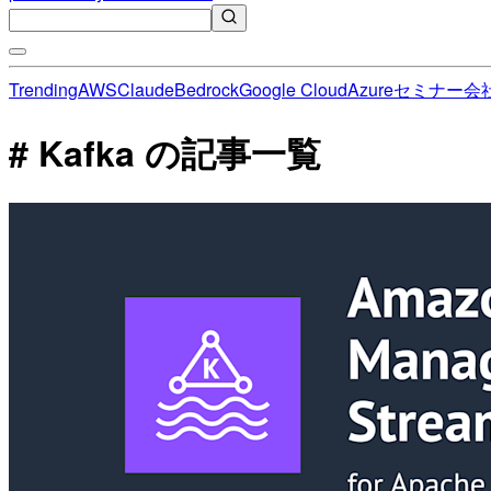
Trending
AWS
Claude
Bedrock
Google Cloud
Azure
セミナー
会
# Kafka の記事一覧