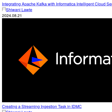
Integrating Apache Kafka with Informatica Intelligent Cloud S
Shiwani Lawte
2024.08.21
Creating a Streaming Ingestion Task in IDMC