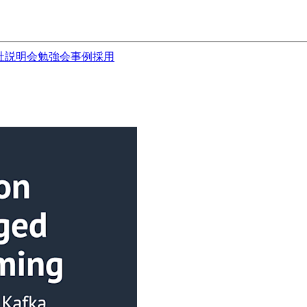
社説明会
勉強会
事例
採用