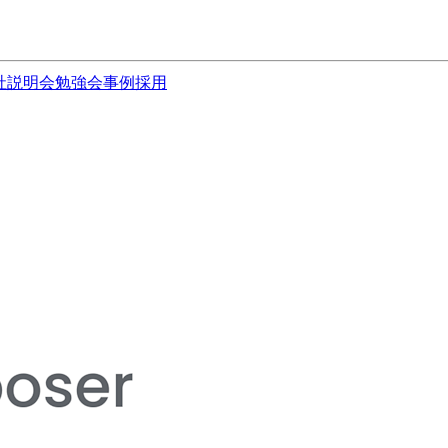
社説明会
勉強会
事例
採用