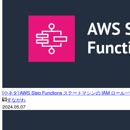
[小ネタ] AWS Step Functions ステートマシンの IAM ロ
すながわ
2024.05.07