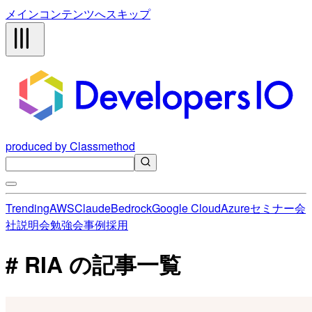
メインコンテンツへスキップ
produced by Classmethod
Trending
AWS
Claude
Bedrock
Google Cloud
Azure
セミナー
会
社説明会
勉強会
事例
採用
# RIA の記事一覧