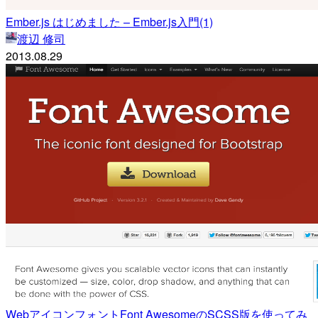
Ember.js はじめました – Ember.js入門(1)
渡辺 修司
2013.08.29
WebアイコンフォントFont AwesomeのSCSS版を使ってみ