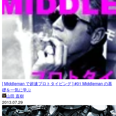
[ Middleman で超速プロトタイピング ] #01 Middleman の基
礎を一気に学ぶ
山田 直樹
2013.07.29