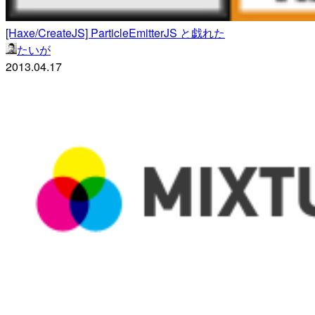
[Haxe/CreateJS] ParticleEmitterJS と戯れた
たいが
2013.04.17