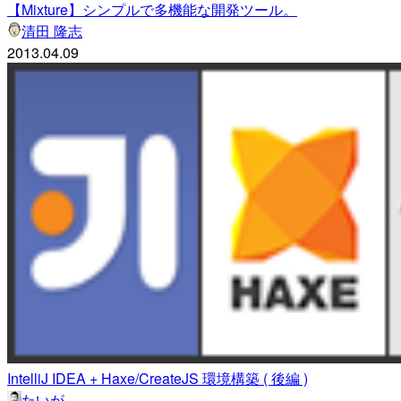
【Mixture】シンプルで多機能な開発ツール。
清田 隆志
2013.04.09
IntelliJ IDEA + Haxe/CreateJS 環境構築 ( 後編 )
たいが