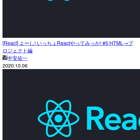
[React] よーし! いっちょReactやってみっか! #5 HTML→プ
ロジェクト編
中安佑一
2020.10.06