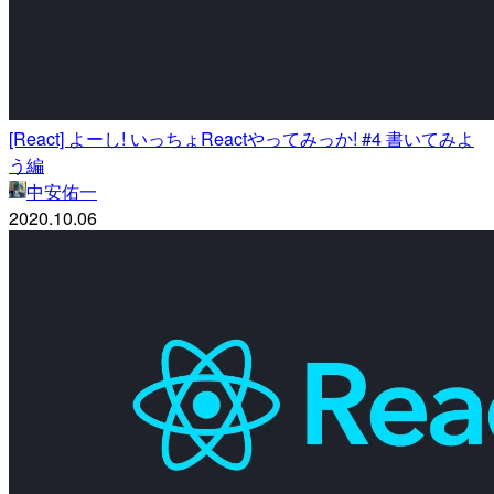
[React] よーし! いっちょReactやってみっか! #4 書いてみよ
う編
中安佑一
2020.10.06