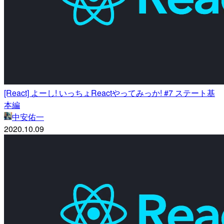
[React] よーし! いっちょReactやってみっか! #7 ステート基
本編
中安佑一
2020.10.09