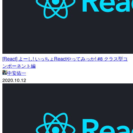
[React] よーし! いっちょReactやってみっか! #8 クラス型コ
ンポーネント編
中安佑一
2020.10.12