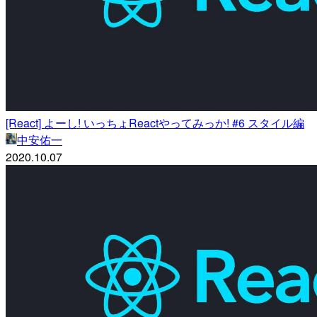
[React] よーし! いっちょReactやってみっか! #6 スタイル編
中安佑一
2020.10.07