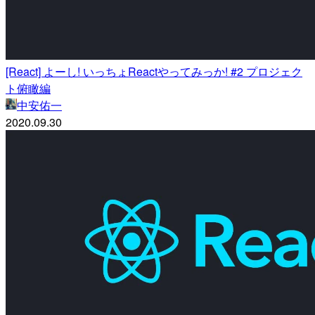
[React] よーし! いっちょReactやってみっか! #2 プロジェク
ト俯瞰編
中安佑一
2020.09.30