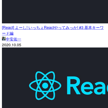
[React] よーし! いっちょReactやってみっか! #3 基本キーワ
ード編
中安佑一
2020.10.05