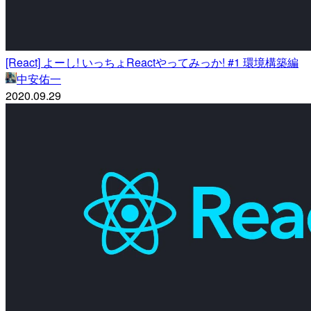
[React] よーし! いっちょReactやってみっか! #1 環境構築編
中安佑一
2020.09.29