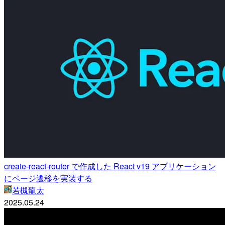
create-react-router で作成した React v19 アプリケーション
にページ遷移を実装する
若槻龍太
2025.05.24