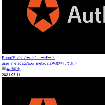
ReactアプリでAuth0ユーザーの
user_metadata/app_metadataを取得してみた
若槻龍太
2021.05.11