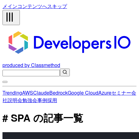
メインコンテンツへスキップ
produced by Classmethod
Trending
AWS
Claude
Bedrock
Google Cloud
Azure
セミナー
会
社説明会
勉強会
事例
採用
# SPA の記事一覧