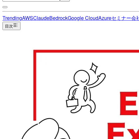
Trending
AWS
Claude
Bedrock
Google Cloud
Azure
セミナー
会
目次