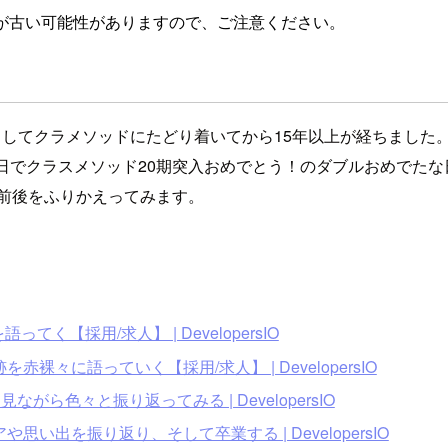
が古い可能性がありますので、ご注意ください。
としてクラメソッドにたどり着いてから15年以上が経ちまし
日でクラスメソッド20期突入おめでとう！のダブルおめでたな
年前後をふりかえってみます。
【採用/求人】 | DevelopersIO
々に語っていく【採用/求人】 | DevelopersIO
がら色々と振り返ってみる | DevelopersIO
出を振り返り、そして卒業する | DevelopersIO