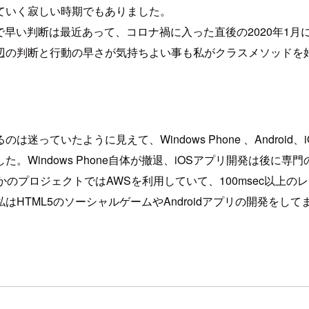
ていく寂しい時期でもありました。
的で早い判断は最近あって、コロナ禍に入った直後の2020年1
辺の判断と行動の早さが気持ちよい事も私がクラスメソッドを
いたように見えて、Windows Phone 、Android、iO
Windows Phone自体が撤退、iOSアプリ開発は後に
のプロジェクトではAWSを利用していて、100msec以上
HTML5のソーシャルゲームやAndroidアプリの開発をし