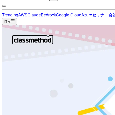
Trending
AWS
Claude
Bedrock
Google Cloud
Azure
セミナー
会
目次