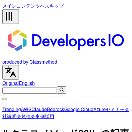
メインコンテンツへスキップ
produced by Classmethod
Original
English
Trending
AWS
Claude
Bedrock
Google Cloud
Azure
セミナー
会
社説明会
勉強会
事例
採用