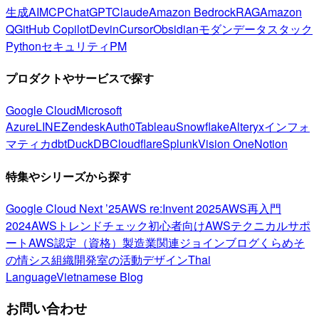
生成AI
MCP
ChatGPT
Claude
Amazon Bedrock
RAG
Amazon
Q
GitHub Copilot
Devin
Cursor
Obsidian
モダンデータスタック
Python
セキュリティ
PM
プロダクトやサービスで探す
Google Cloud
Microsoft
Azure
LINE
Zendesk
Auth0
Tableau
Snowflake
Alteryx
インフォ
マティカ
dbt
DuckDB
Cloudflare
Splunk
Vision One
Notion
特集やシリーズから探す
Google Cloud Next ’25
AWS re:Invent 2025
AWS再入門
2024
AWSトレンドチェック
初心者向け
AWSテクニカルサポ
ート
AWS認定（資格）
製造業関連
ジョインブログ
くらめそ
の情シス
組織開発室の活動
デザイン
Thai
Language
Vietnamese Blog
お問い合わせ