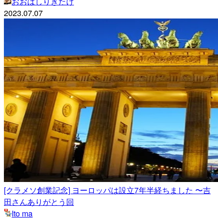
おおはしりきたけ
2023.07.07
[クラメソ創業記念] ヨーロッパは設立7年半経ちました 〜吉
田さんありがとう回
Ito ma