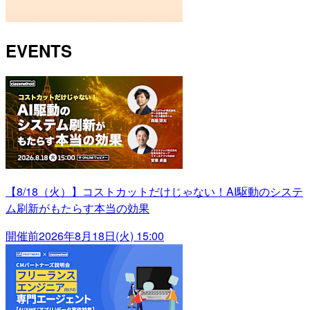
EVENTS
【8/18（火）】コストカットだけじゃない！AI駆動のシステ
ム刷新がもたらす本当の効果
開催前
2026年8月18日(火) 15:00