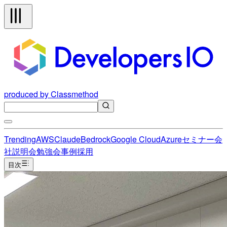
produced by Classmethod
Trending
AWS
Claude
Bedrock
Google Cloud
Azure
セミナー
会
社説明会
勉強会
事例
採用
目次