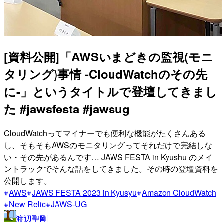
[資料公開]「AWSいまどきの監視(モニ
タリング)事情 -CloudWatchのその先
に-」というタイトルで登壇してきまし
た #jawsfesta #jawsug
CloudWatchってマイナーでも便利な機能がたくさんある
し、そもそもAWSのモニタリングってそれだけで完結しな
い・その先があるんです… JAWS FESTA in Kyushu のメイ
ントラックでそんな話をしてきました。その時の登壇資料を
公開します。
AWS
JAWS FESTA 2023 in Kyusyu
Amazon CloudWatch
New Relic
JAWS-UG
渡辺聖剛