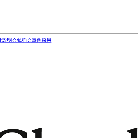
社説明会
勉強会
事例
採用