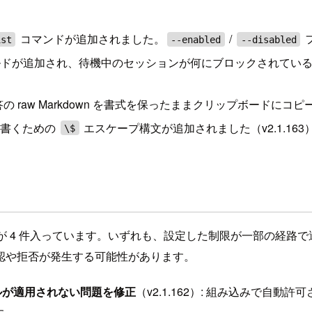
コマンドが追加されました。
/
フ
ist
--enabled
--disabled
ドが追加され、待機中のセッションが何にブロックされている
raw Markdown を書式を保ったままクリップボードにコピー
書くための
エスケープ構文が追加されました（v2.1.163
\$
の修正が 4 件入っています。いずれも、設定した制限が一部の
認や拒否が発生する可能性があります。
 ルールが適用されない問題を修正
（v2.1.162）: 組み込みで自
した。