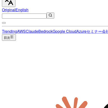
Original
English
Trending
AWS
Claude
Bedrock
Google Cloud
Azure
セミナー
会
目次