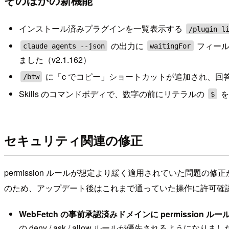
そのほかの新機能
インストール済みプラグインを一覧表示する
/plugin l
の出力に
フィール
claude agents --json
waitingFor
ました（v2.1.162）
に「c でコピー」ショートカットが追加され、回答の 
/btw
Skills のコマンドボディで、数字の前にリテラルの
を
$
セキュリティ関連の修正
permission ルールが想定より緩く適用されていた問題
のため、アップデート後はこれまで通っていた操作に許可確
WebFetch の事前承認済みドメインに permission
の deny / ask / allow ルールが優先されるようになりま