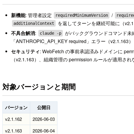
新機能
: 管理者設定
/
requiredMinimumVersion
require
を返してターンを継続可能に（v2.1.
additionalContext
不具合解消
:
がバックグラウンドコマンド未終了時に永久に
claude -p
「ANTHROPIC_API_KEY required」エラー（v2.1.163）
セキュリティ
: WebFetch の事前承認済みドメインに per
（v2.1.163）、組織管理の permission ルールが適用さ
対象バージョンと期間
バージョン
公開日
v2.1.162
2026-06-03
v2.1.163
2026-06-04