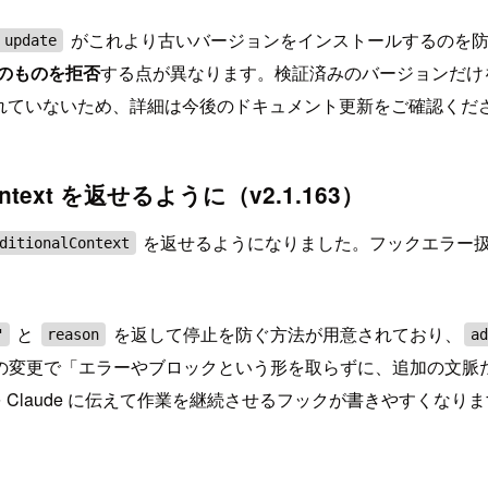
がこれより古いバージョンをインストールするのを
 update
のものを拒否
する点が異なります。検証済みのバージョンだけ
掲載されていないため、詳細は今後のドキュメント更新をご確認くだ
lContext を返せるように（v2.1.163）
を返せるようになりました。フックエラー扱い
ditionalContext
と
を返して停止を防ぐ方法が用意されており、
"
reason
ad
変更で「エラーやブロックという形を取らずに、追加の文脈だけを
果を Claude に伝えて作業を継続させるフックが書きやすくなり