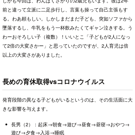
しかも今回は、わんぱくざかりの2歳児もいます。彼は2年
前と違って立派に二足歩行し、言葉も操って自己主張もす
る。わあ頼もしい。しかしまだまだ子ども、突如ソファから
墜落するし、牛乳をもう一杯飲みたくてギャン泣きする。う
わーおそろしい子（複数）！いいとこ「子どもが2人になっ
て2倍の大変さかー」と思っていたのですが、2人育児は倍
以上の大変さがありました。
長めの育休取得vsコロナウイルス
発育段階の異なる子どもがいるというのは、その生活面に大
きな影響を与えます。
長男（2）：起床→朝食→遊び→昼食→昼寝→おやつ→
遊び→夕食→入浴→睡眠