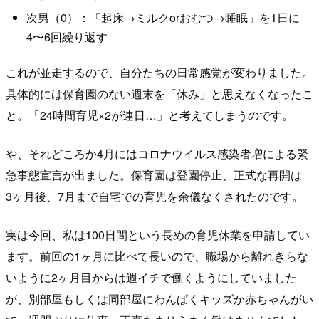
次男（0）：「起床→ミルクorおむつ→睡眠」を1日に
4〜6回繰り返す
これが並走するので、自分たちの日常感覚が変わりました。
具体的には保育園のない週末を「休み」と思えなくなったこ
と。「24時間育児×2が連日…」と考えてしまうのです。
や、それどころか4月にはコロナウイルス感染者増による緊
急事態宣言が出ました。保育園は登園停止、正式な再開は
3ヶ月後、7月まで自宅での育児を余儀なくされたのです。
実は今回、私は100日間という長めの育児休業を申請してい
ます。前回の1ヶ月に比べて長いので、職場から離れきらな
いように2ヶ月目からは週イチで働くようにしていました
が、別部屋もしくは同部屋にわんぱくキッズか赤ちゃんがい