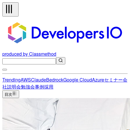
produced by Classmethod
Trending
AWS
Claude
Bedrock
Google Cloud
Azure
セミナー
会
社説明会
勉強会
事例
採用
目次