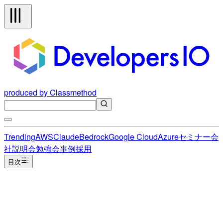
produced by Classmethod
Trending
AWS
Claude
Bedrock
Google Cloud
Azure
セミナー
会
社説明会
勉強会
事例
採用
目次