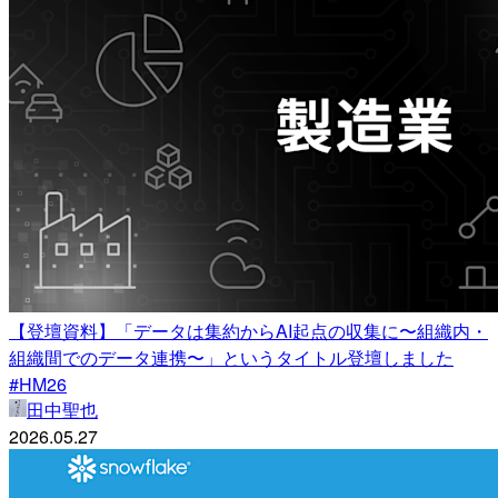
【登壇資料】「データは集約からAI起点の収集に〜組織内・
組織間でのデータ連携〜」というタイトル登壇しました
#HM26
田中聖也
2026.05.27