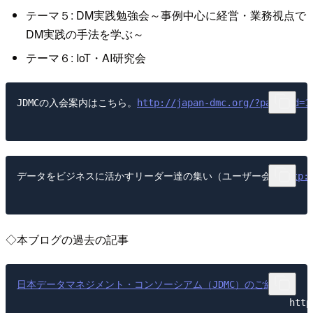
テーマ５: DM実践勉強会～事例中心に経営・業務視点で
DM実践の手法を学ぶ～
テーマ６: IoT・AI研究会
JDMCの入会案内はこちら。

http://japan-dmc.org/?page_id=1
データをビジネスに活かすリーダー達の集い（ユーザー会）

http:
◇本ブログの過去の記事
日本データマネジメント・コンソーシアム（JDMC）のご紹介
 http