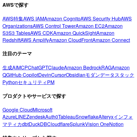
AWSで探す
AWS特集
AWS IAM
Amazon Cognito
AWS Security Hub
AWS
Organizations
AWS Control Tower
Amazon EC2
Amazon
S3
S3 Tables
AWS CDK
Amazon QuickSight
Amazon
Redshift
AWS Amplify
Amazon CloudFront
Amazon Connect
注目のテーマ
生成AI
MCP
ChatGPT
Claude
Amazon Bedrock
RAG
Amazon
Q
GitHub Copilot
Devin
Cursor
Obsidian
モダンデータスタック
Python
セキュリティ
PM
プロダクトやサービスで探す
Google Cloud
Microsoft
Azure
LINE
Zendesk
Auth0
Tableau
Snowflake
Alteryx
インフォ
マティカ
dbt
DuckDB
Cloudflare
Splunk
Vision One
Notion