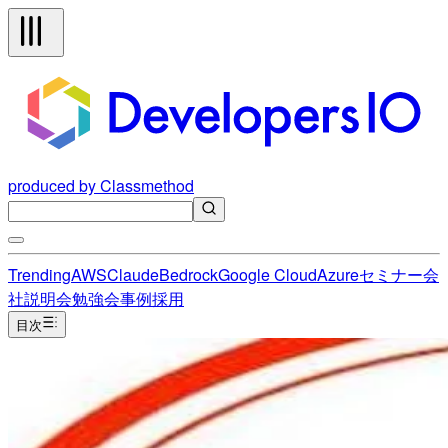
produced by Classmethod
Trending
AWS
Claude
Bedrock
Google Cloud
Azure
セミナー
会
社説明会
勉強会
事例
採用
目次