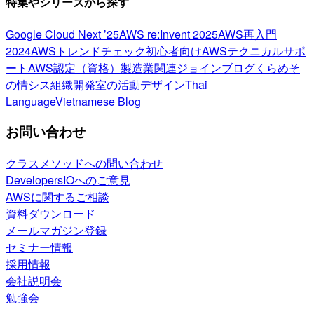
特集やシリーズから探す
Google Cloud Next ’25
AWS re:Invent 2025
AWS再入門
2024
AWSトレンドチェック
初心者向け
AWSテクニカルサポ
ート
AWS認定（資格）
製造業関連
ジョインブログ
くらめそ
の情シス
組織開発室の活動
デザイン
Thai
Language
Vietnamese Blog
お問い合わせ
クラスメソッドへの問い合わせ
DevelopersIOへのご意見
AWSに関するご相談
資料ダウンロード
メールマガジン登録
セミナー情報
採用情報
会社説明会
勉強会