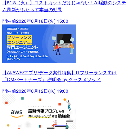
【8/18（火）】コストカットだけじゃない！AI駆動のシステ
ム刷新がもたらす本当の効果
開催前
2026年8月18日(火) 15:00
【AI/AWS/アプリ/データ案件特集】ITフリーランス向け
「CMパートナーズ」 説明会 by クラスメソッド
開催前
2026年8月12日(水) 19:00