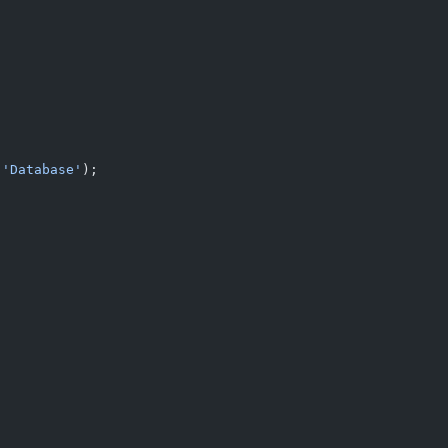
 
'Database'
);