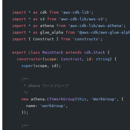
import
 *
 as
 cdk 
from
 'aws-cdk-lib'
;
import
 *
 as
 s3 
from
 'aws-cdk-lib/aws-s3'
;
import
 *
 as
 athena 
from
 'aws-cdk-lib/aws-athena'
;
import
 *
 as
 glue_alpha 
from
 '@aws-cdk/aws-glue-alp
import
 { Construct } 
from
 'constructs'
;
export
 class
 MainStack
 extends
 cdk
.
Stack
 {
  constructor
(
scope
:
 Construct
, 
id
:
 string
) {
    super
(scope, id);
    /**
     * Ahena ワークグループ
     */
    new
 athena.
CfnWorkGroup
(
this
, 
'WorkGroup'
, {
      name: 
'workGroup'
,
    });
    /**