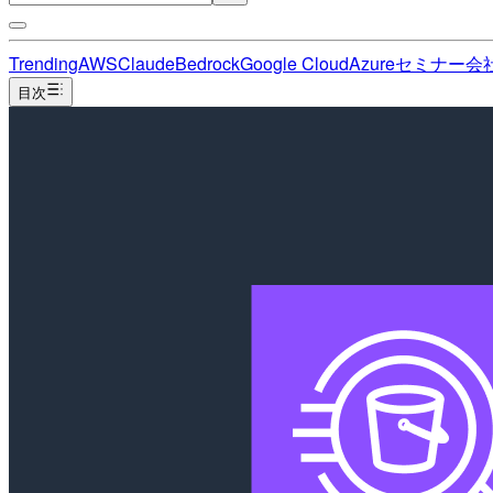
Trending
AWS
Claude
Bedrock
Google Cloud
Azure
セミナー
会
目次