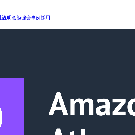
社説明会
勉強会
事例
採用