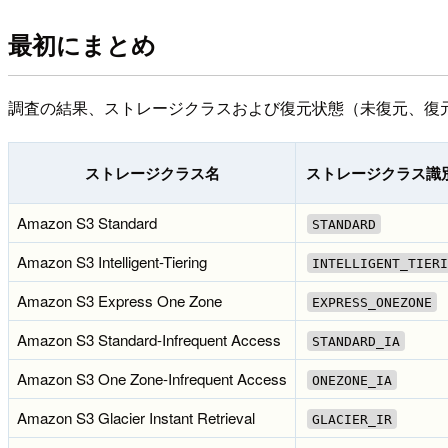
最初にまとめ
調査の結果、ストレージクラスおよび復元状態（未復元、復元済）
ストレージクラス名
ストレージクラス識
Amazon S3 Standard
STANDARD
Amazon S3 Intelligent-Tiering
INTELLIGENT_TIERI
Amazon S3 Express One Zone
EXPRESS_ONEZONE
Amazon S3 Standard-Infrequent Access
STANDARD_IA
Amazon S3 One Zone-Infrequent Access
ONEZONE_IA
Amazon S3 Glacier Instant Retrieval
GLACIER_IR