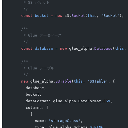
     * S3 バケット
     */
    const
 bucket
 =
 new
 s3.
Bucket
(
this
, 
'Bucket'
);
    /**
     * Glue データベース
     */
    const
 database
 =
 new
 glue_alpha.
Database
(
this
,
    /**
     * Glue テーブル
     */
    new
 glue_alpha.
S3Table
(
this
, 
'S3Table'
, {
      database,
      bucket,
      dataFormat: glue_alpha.DataFormat.
CSV
,
      columns: [
        {
          name: 
'storageClass'
,
          type: glue_alpha.Schema.
STRING
,