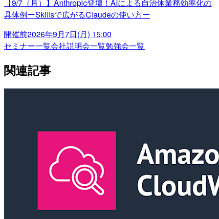
【9/7（月）】Anthropic登壇！AIによる自治体業務効率化の
具体例ーSkillsで広がるClaudeの使い方ー
開催前
2026年9月7日(月) 15:00
セミナー一覧
会社説明会一覧
勉強会一覧
関連記事