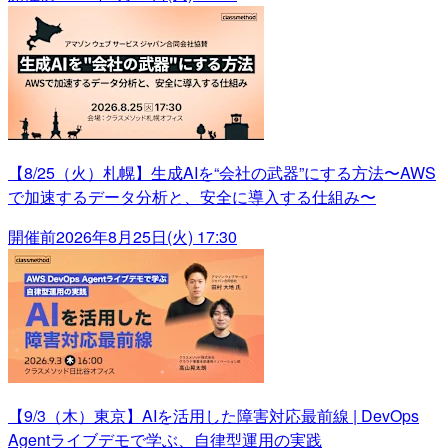
【8/25（火）札幌】生成AIを“会社の武器”にする方法〜AWS
で加速するデータ分析と、安全に導入する仕組み〜
開催前
2026年8月25日(火) 17:30
【9/3（木）東京】AIを活用した障害対応最前線 | DevOps
Agentライブデモで学ぶ、自律型運用の実践