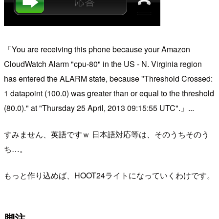
「You are receiving this phone because your Amazon
CloudWatch Alarm "cpu-80" in the US - N. Virginia region
has entered the ALARM state, because "Threshold Crossed:
1 datapoint (100.0) was greater than or equal to the threshold
(80.0)." at "Thursday 25 April, 2013 09:15:55 UTC".」...
すみません、英語ですｗ 日本語対応等は、そのうちそのう
ち…。
もっと作り込めば、HOOT24ライトになっていくわけです。
脚注