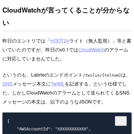
CloudWatchが言ってくることが分からな
い
昨日のエントリでは「
HOOT24
ライト（無人監視）」等と書
いていたのですが、昨日のv0.1では
CloudWatch
のアラーム
に対応していませんでした。
というのも、Labrieのエンドポイント
は、
/twilio/{telnum}
SNS
メッセージ本文に
TwiML
を記述する、という仕様でし
た。しかしCloudWatchのアラームとして送られてくるSNS
メッセージの本文は、以下のようなJSONです。
{

    "AWSAccountId": "XXXXXXXXXXXX",
