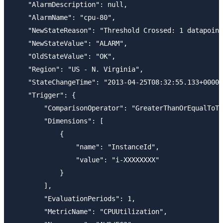
    "AlarmDescription": null,

    "AlarmName": "cpu-80",

    "NewStateReason": "Threshold Crossed: 1 datapoint
    "NewStateValue": "ALARM",

    "OldStateValue": "OK",

    "Region": "US - N. Virginia",

    "StateChangeTime": "2013-04-25T08:32:55.133+0000"
    "Trigger": {

        "ComparisonOperator": "GreaterThanOrEqualToTh
        "Dimensions": [

            {

                "name": "InstanceId",

                "value": "i-XXXXXXXX"

            }

        ],

        "EvaluationPeriods": 1,

        "MetricName": "CPUUtilization",
