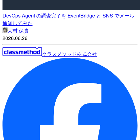
DevOps Agent の調査完了を EventBridge と SNS でメール
通知してみた
大村 保貴
2026.06.26
クラスメソッド株式会社