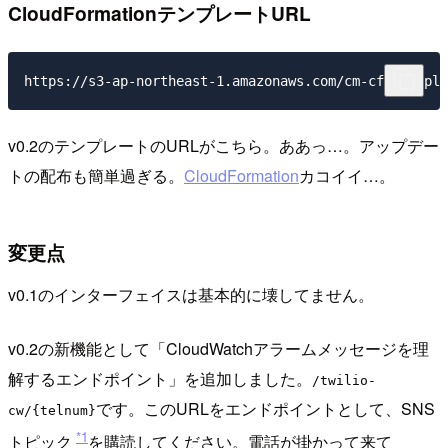
CloudFormationテンプレートURL
v0.2のテンプレートのURLがこちら。ああっ…。アップデー
トの配布も簡単過ぎる。
CloudFormation
カコイイ…。
変更点
v0.1のインターフェイスは基本的に壊してません。
v0.2の新機能として「CloudWatchアラームメッセージを理
解するエンドポイント」を追加しました。
/twilio-
です。このURLをエンドポイントとして、SNS
cw/{telnum}
*1
トピック
を購読してください。電話が掛かって来て