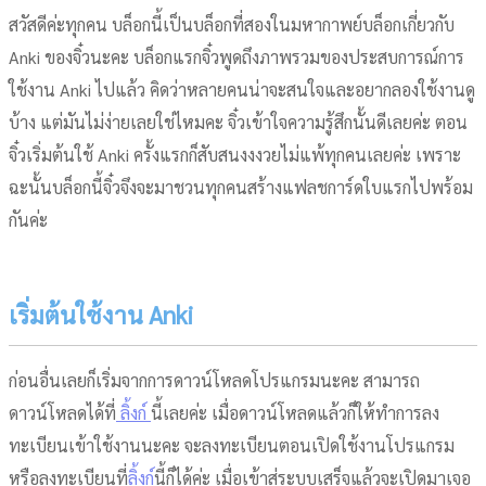
สวัสดีค่ะทุกคน บล็อกนี้เป็นบล็อกที่สองในมหากาพย์บล็อกเกี่ยวกับ
Anki ของจิ๋วนะคะ บล็อกแรกจิ๋วพูดถึงภาพรวมของประสบการณ์การ
ใช้งาน Anki ไปแล้ว คิดว่าหลายคนน่าจะสนใจและอยากลองใช้งานดู
บ้าง แต่มันไม่ง่ายเลยใช่ไหมคะ จิ๋วเข้าใจความรู้สึกนั้นดีเลยค่ะ ตอน
จิ๋วเริ่มต้นใช้ Anki ครั้งแรกก็สับสนงงงวยไม่แพ้ทุกคนเลยค่ะ เพราะ
ฉะนั้นบล็อกนี้จิ๋วจึงจะมาชวนทุกคนสร้างแฟลชการ์ดใบแรกไปพร้อม
กันค่ะ
เริ่มต้นใช้งาน Anki
ก่อนอื่นเลยก็เริ่มจากการดาวน์โหลดโปรแกรมนะคะ สามารถ
ดาวน์โหลดได้ที่
ลิ้งก์
นี้เลยค่ะ เมื่อดาวน์โหลดแล้วก็ให้ทำการลง
ทะเบียนเข้าใช้งานนะคะ จะลงทะเบียนตอนเปิดใช้งานโปรแกรม
หรือลงทะเบียนที่
ลิ้งก์
นี้ก็ได้ค่ะ เมื่อเข้าสู่ระบบเสร็จแล้วจะเปิดมาเจอ