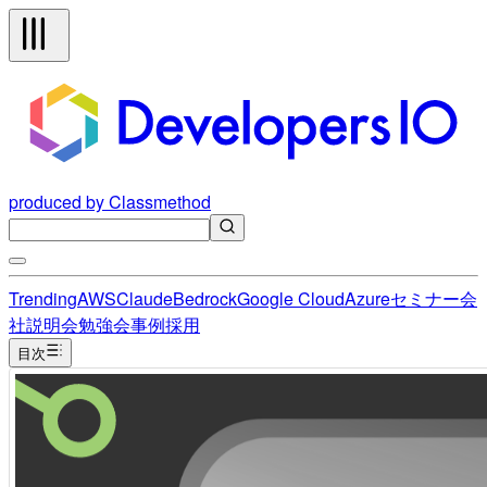
produced by Classmethod
Trending
AWS
Claude
Bedrock
Google Cloud
Azure
セミナー
会
社説明会
勉強会
事例
採用
目次