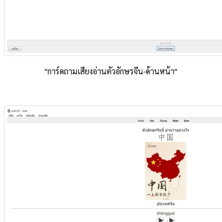
"การ์ดถามเสียงอ่านตัวอักษรจีน-ด้านหน้า"