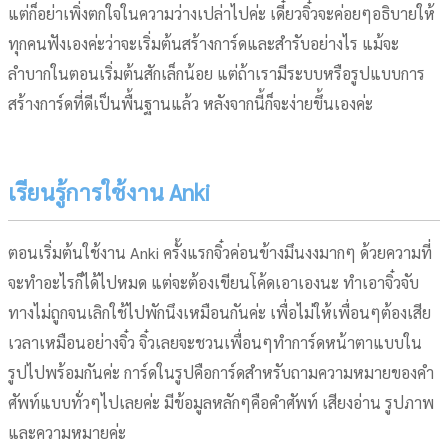
แต่ก็อย่าเพิ่งตกใจในความว่างเปล่าไปค่ะ เดี๋ยวจิ๋วจะค่อยๆอธิบายให้
ทุกคนฟังเองค่ะว่าจะเริ่มต้นสร้างการ์ดและสำรับอย่างไร แม้จะ
ลำบากในตอนเริ่มต้นสักเล็กน้อย แต่ถ้าเรามีระบบหรือรูปแบบการ
สร้างการ์ดที่ดีเป็นพื้นฐานแล้ว หลังจากนี้ก็จะง่ายขึ้นเองค่ะ
เรียนรู้การใช้งาน Anki
ตอนเริ่มต้นใช้งาน Anki ครั้งแรกจิ๋วค่อนข้างมึนงงมากๆ ด้วยความที่
จะทำอะไรก็ได้ไปหมด แต่จะต้องเขียนโค้ดเอาเองนะ ทำเอาจิ๋วจับ
ทางไม่ถูกจนเลิกใช้ไปพักนึงเหมือนกันค่ะ เพื่อไม่ให้เพื่อนๆต้องเสีย
เวลาเหมือนอย่างจิ๋ว จิ๋วเลยจะชวนเพื่อนๆทำการ์ดหน้าตาแบบใน
รูปไปพร้อมกันค่ะ การ์ดในรูปคือการ์ดสำหรับถามความหมายของคำ
ศัพท์แบบทั่วๆไปเลยค่ะ มีข้อมูลหลักๆคือคำศัพท์ เสียงอ่าน รูปภาพ
และความหมายค่ะ