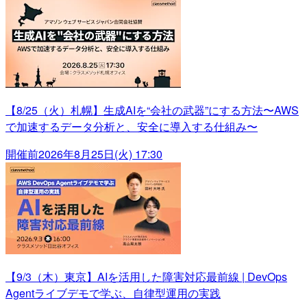
【8/25（火）札幌】生成AIを“会社の武器”にする方法〜AWS
で加速するデータ分析と、安全に導入する仕組み〜
開催前
2026年8月25日(火) 17:30
【9/3（木）東京】AIを活用した障害対応最前線 | DevOps
Agentライブデモで学ぶ、自律型運用の実践