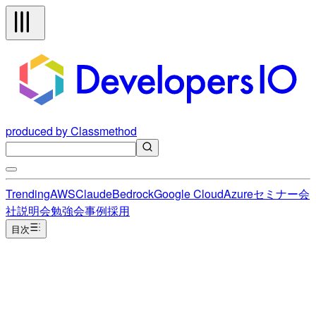
produced by Classmethod
Trending
AWS
Claude
Bedrock
Google Cloud
Azure
セミナー
会
社説明会
勉強会
事例
採用
目次