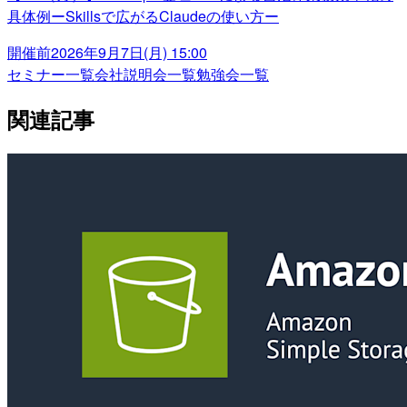
具体例ーSkillsで広がるClaudeの使い方ー
開催前
2026年9月7日(月) 15:00
セミナー一覧
会社説明会一覧
勉強会一覧
関連記事