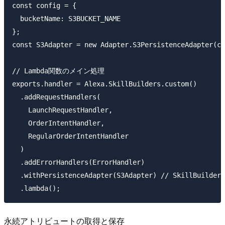
const config = {

  bucketName: S3BUCKET_NAME

};

const S3Adapter = new Adapter.S3PersistenceAdapter(co
// Lambda関数のメイン処理

exports.handler = Alexa.SkillBuilders.custom()

  .addRequestHandlers(

    LaunchRequestHandler,

    OrderIntentHandler,

    RegularOrderIntentHandler

  )

  .addErrorHandlers(ErrorHandler)

  .withPersistenceAdapter(S3Adapter) // SkillBuild
永続アトリビュートの取得と保存