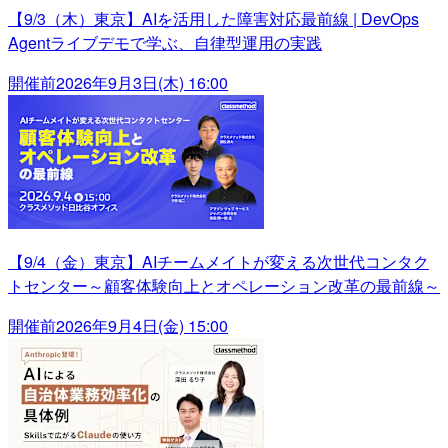
【9/3（木）東京】AIを活用した障害対応最前線 | DevOps
Agentライブデモで学ぶ、自律型運用の実践
開催前
2026年9月3日(木) 16:00
【9/4（金）東京】AIチームメイトが変える次世代コンタク
トセンター～顧客体験向上とオペレーション改革の最前線～
開催前
2026年9月4日(金) 15:00