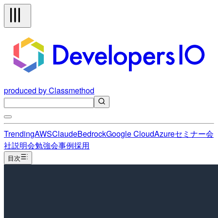
produced by Classmethod
Trending
AWS
Claude
Bedrock
Google Cloud
Azure
セミナー
会
社説明会
勉強会
事例
採用
目次