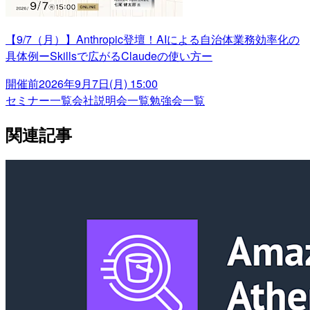
【9/7（月）】Anthropic登壇！AIによる自治体業務効率化の
具体例ーSkillsで広がるClaudeの使い方ー
開催前
2026年9月7日(月) 15:00
セミナー一覧
会社説明会一覧
勉強会一覧
関連記事