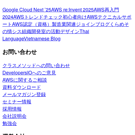
Google Cloud Next ’25
AWS re:Invent 2025
AWS再入門
2024
AWSトレンドチェック
初心者向け
AWSテクニカルサポ
ート
AWS認定（資格）
製造業関連
ジョインブログ
くらめそ
の情シス
組織開発室の活動
デザイン
Thai
Language
Vietnamese Blog
お問い合わせ
クラスメソッドへの問い合わせ
DevelopersIOへのご意見
AWSに関するご相談
資料ダウンロード
メールマガジン登録
セミナー情報
採用情報
会社説明会
勉強会