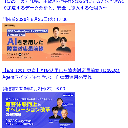
【8/25（火）札幌】生成AIを“会社の武器”にする方法〜AWS
で加速するデータ分析と、安全に導入する仕組み〜
開催前
2026年8月25日(火) 17:30
【9/3（木）東京】AIを活用した障害対応最前線 | DevOps
Agentライブデモで学ぶ、自律型運用の実践
開催前
2026年9月3日(木) 16:00