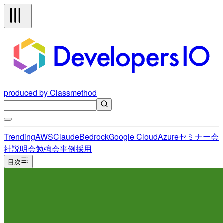
produced by Classmethod
Trending
AWS
Claude
Bedrock
Google Cloud
Azure
セミナー
会
社説明会
勉強会
事例
採用
目次