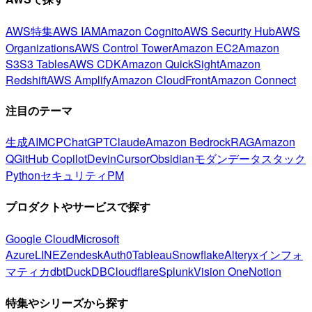
AWS特集
AWS IAM
Amazon Cognito
AWS Security Hub
AWS
Organizations
AWS Control Tower
Amazon EC2
Amazon
S3
S3 Tables
AWS CDK
Amazon QuickSight
Amazon
Redshift
AWS Amplify
Amazon CloudFront
Amazon Connect
注目のテーマ
生成AI
MCP
ChatGPT
Claude
Amazon Bedrock
RAG
Amazon
Q
GitHub Copilot
Devin
Cursor
Obsidian
モダンデータスタック
Python
セキュリティ
PM
プロダクトやサービスで探す
Google Cloud
Microsoft
Azure
LINE
Zendesk
Auth0
Tableau
Snowflake
Alteryx
インフォ
マティカ
dbt
DuckDB
Cloudflare
Splunk
Vision One
Notion
特集やシリーズから探す