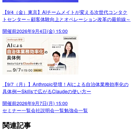
【9/4（金）東京】AIチームメイトが変える次世代コンタク
トセンター～顧客体験向上とオペレーション改革の最前線～
開催前
2026年9月4日(金) 15:00
【9/7（月）】Anthropic登壇！AIによる自治体業務効率化の
具体例ーSkillsで広がるClaudeの使い方ー
開催前
2026年9月7日(月) 15:00
セミナー一覧
会社説明会一覧
勉強会一覧
関連記事