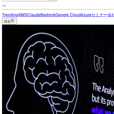
Trending
AWS
Claude
Bedrock
Google Cloud
Azure
セミナー
会
目次