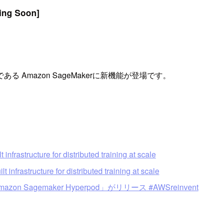
ing Soon]
Amazon SageMakerに新機能が登場です。
rastructure for distributed training at scale
frastructure for distributed training at scale
agemaker Hyperpod」がリリース #AWSreinvent