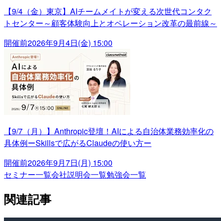
【9/4（金）東京】AIチームメイトが変える次世代コンタク
トセンター～顧客体験向上とオペレーション改革の最前線～
開催前
2026年9月4日(金) 15:00
【9/7（月）】Anthropic登壇！AIによる自治体業務効率化の
具体例ーSkillsで広がるClaudeの使い方ー
開催前
2026年9月7日(月) 15:00
セミナー一覧
会社説明会一覧
勉強会一覧
関連記事