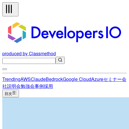
produced by Classmethod
Trending
AWS
Claude
Bedrock
Google Cloud
Azure
セミナー
会
社説明会
勉強会
事例
採用
目次