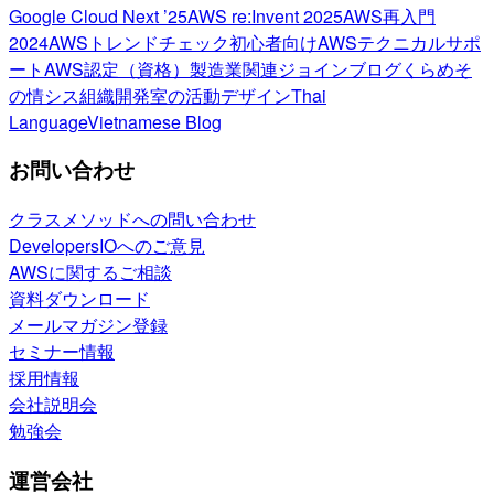
Google Cloud Next ’25
AWS re:Invent 2025
AWS再入門
2024
AWSトレンドチェック
初心者向け
AWSテクニカルサポ
ート
AWS認定（資格）
製造業関連
ジョインブログ
くらめそ
の情シス
組織開発室の活動
デザイン
Thai
Language
Vietnamese Blog
お問い合わせ
クラスメソッドへの問い合わせ
DevelopersIOへのご意見
AWSに関するご相談
資料ダウンロード
メールマガジン登録
セミナー情報
採用情報
会社説明会
勉強会
運営会社