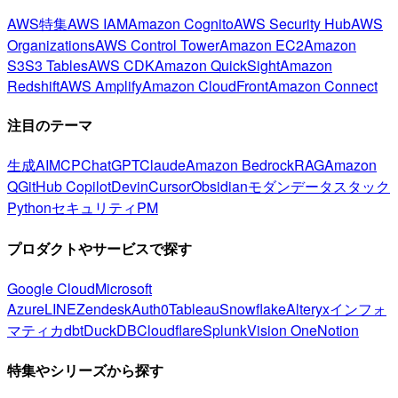
AWS特集
AWS IAM
Amazon Cognito
AWS Security Hub
AWS
Organizations
AWS Control Tower
Amazon EC2
Amazon
S3
S3 Tables
AWS CDK
Amazon QuickSight
Amazon
Redshift
AWS Amplify
Amazon CloudFront
Amazon Connect
注目のテーマ
生成AI
MCP
ChatGPT
Claude
Amazon Bedrock
RAG
Amazon
Q
GitHub Copilot
Devin
Cursor
Obsidian
モダンデータスタック
Python
セキュリティ
PM
プロダクトやサービスで探す
Google Cloud
Microsoft
Azure
LINE
Zendesk
Auth0
Tableau
Snowflake
Alteryx
インフォ
マティカ
dbt
DuckDB
Cloudflare
Splunk
Vision One
Notion
特集やシリーズから探す