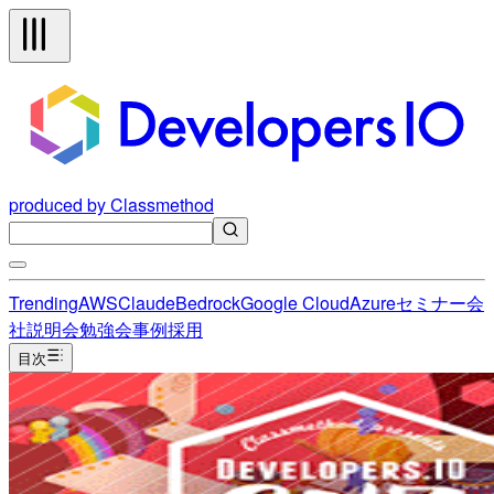
produced by Classmethod
Trending
AWS
Claude
Bedrock
Google Cloud
Azure
セミナー
会
社説明会
勉強会
事例
採用
目次