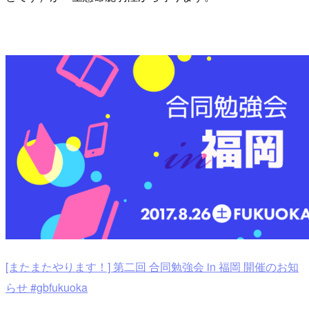
[またまたやります！] 第二回 合同勉強会 in 福岡 開催のお知
らせ #gbfukuoka