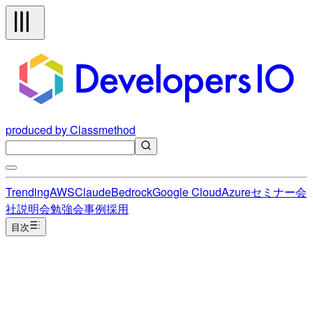
produced by Classmethod
Trending
AWS
Claude
Bedrock
Google Cloud
Azure
セミナー
会
社説明会
勉強会
事例
採用
目次