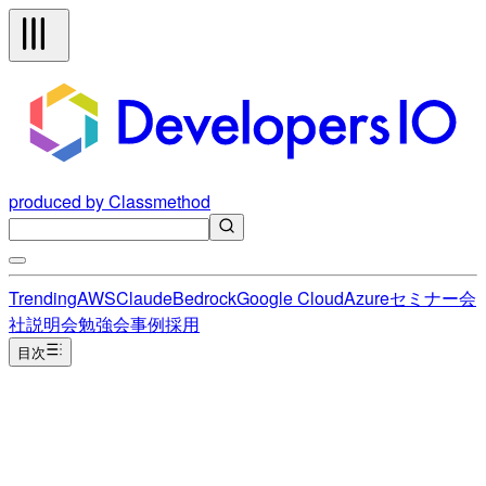
produced by Classmethod
Trending
AWS
Claude
Bedrock
Google Cloud
Azure
セミナー
会
社説明会
勉強会
事例
採用
目次