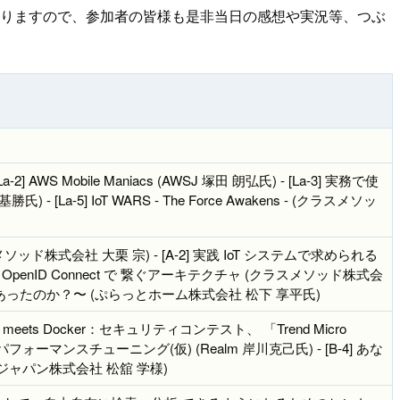
しておりますので、参加者の皆様も是非当日の感想や実況等、つぶ
S Mobile Maniacs (AWSJ 塚田 朗弘氏) - [La-3] 実務で使
a-5] IoT WARS - The Force Awakens - (クラスメソッ
ド株式会社 大栗 宗) - [A-2] 実践 IoT システムで求められる
penID Connect で 繋ぐアーキテクチャ (クラスメソッド株式会
があったのか？〜 (ぷらっとホーム株式会社 松下 享平氏)
acker meets Docker：セキュリティコンテスト、 「Trend Micro
ーマンスチューニング(仮) (Realm 岸川克己氏) - [B-4] あな
Pジャパン株式会社 松舘 学様)