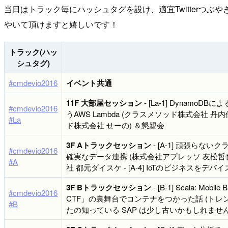
当日はトラック毎にハッシュタグを設け、適宜Twitterつぶ
やいて頂けますと嬉しいです！
トラック(ハッ
シュタグ)
#cmdevio2016
イベント共通
11F 大部屋セッション
- [La-1] DynamoDB
#cmdevio2016
うAWS Lambda (クラスメソッド株式会社 丹内優紀) 
#La
ド株式会社 せーの) ＆懇親会
3F Aトラックセッション
- [A-1] 頑張らな
#cmdevio2016
確実なデータ連携 (株式会社アプレッソ 友松哲也氏)
#A
社 都元ダイスケ - [A-4] IoTのビジネ
3F Bトラックセッション
- [B-1] Scala: M
#cmdevio2016
CTF」の裏舞台でコンテナをつかった話 (トレンドマイ
#B
たの知っている SAP は少し古いかもしれません 