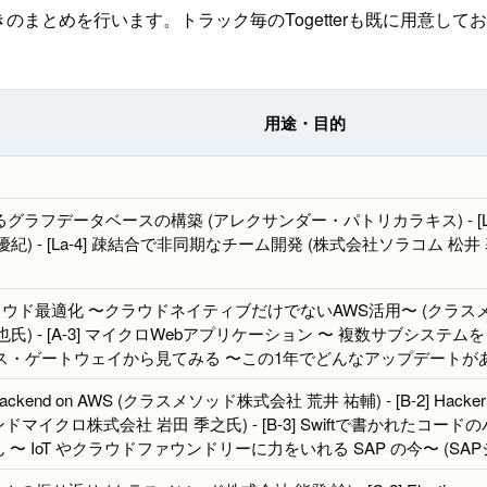
やきのまとめを行います。トラック毎のTogetterも既に用意
用途・目的
によるグラフデータベースの構築 (アレクサンダー・パトリカラキス) - [La-2] AW
- [La-4] 疎結合で非同期なチーム開発 (株式会社ソラコム 松井 基勝氏) - [L
いクラウド最適化 〜クラウドネイティブだけでないAWS活用〜 (クラスメソッ
 - [A-3] マイクロWebアプリケーション 〜 複数サブシステムを O
スをデバイス・ゲートウェイから見てみる 〜この1年でどんなアップデート
obile Backend on AWS (クラスメソッド株式会社 荒井 祐輔) - [B-2] H
クロ株式会社 岩田 季之氏) - [B-3] Swiftで書かれたコードのパフォ
〜 IoT やクラウドファウンドリーに力をいれる SAP の今〜 (SA