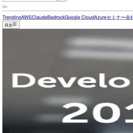
Trending
AWS
Claude
Bedrock
Google Cloud
Azure
セミナー
会
目次