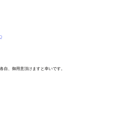
。
O
皆様で各自、御用意頂けますと幸いです。