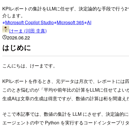
KPIレポートの集計をLLMに任せず、決定論的な手段で行う2つ
介します。
Microsoft Copilot Studio
Microsoft 365
AI
けーま (川田 圭真)
2026.06.22
はじめに
こんにちは、けーまです。
KPIレポートを作るとき、元データは月次で、レポートには
このとき悩むのが「平均や前年比の計算をLLMに任せてよい
生成AIは文章の生成は得意ですが、数値の計算は桁を間違
そこで本記事では、数値の集計を LLM にさせず、決定論的
エージェントの中で Python を実行するコードインタープリターと