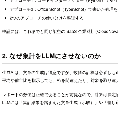
アプローチ1：コードインタープリター（Python）で集
アプローチ2：Office Script（TypeScript）で書いた処
2つのアプローチの使い分けを整理する
検証には、これまでと同じ架空の SaaS 企業3社（CloudNova / 
2. なぜ集計をLLMにさせないのか
生成AIは、文章の生成は得意ですが、数値の計算は必ずしも
平均や前年比を指示しても、桁を間違えたり、対象を取り違
レポートの数値は正確であることが前提なので、計算は決定
LLMには「集計結果を踏まえた文章生成（示唆）」や「差