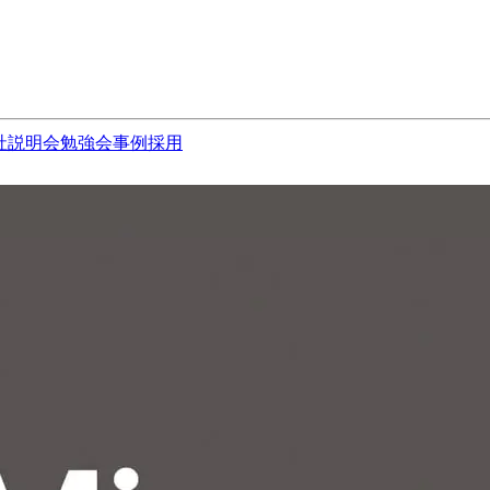
社説明会
勉強会
事例
採用