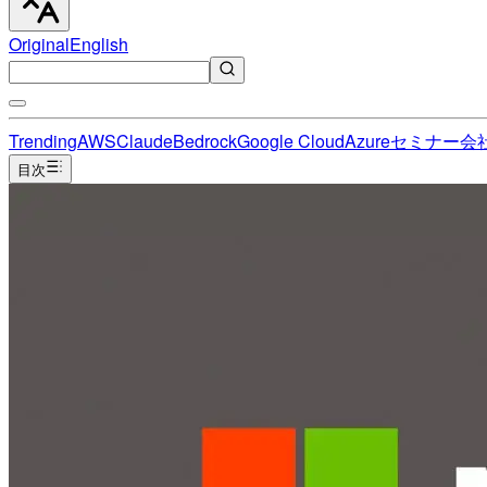
Original
English
Trending
AWS
Claude
Bedrock
Google Cloud
Azure
セミナー
会
目次