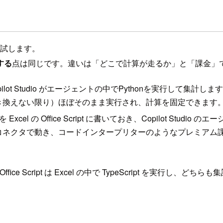
で試します。
する
点は同じです。違いは「どこで計算が走るか」と「課金」
pilot Studio がエージェントの中でPythonを実行して集
き換えない限り）ほぼそのまま実行され、計算を固定できます
Excel の Office Script に書いておき、Copilot S
タで動き、コードインタープリターのようなプレミアム課金（Cop
、Office Script は Excel の中で TypeScript を実行