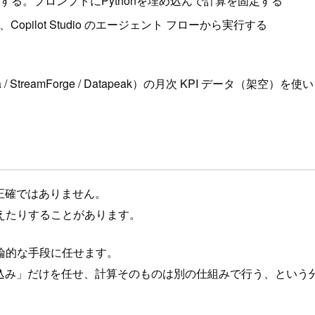
計する。プロンプトにPythonを埋め込んで計算を固定する
理を、Copilot Studio のエージェント フローから実行する
StreamForge / Datapeak）の月次 KPI データ（架空）を
正確ではありません。
えたりすることがあります。
論的な手段に任せます。
し込み」だけを任せ、計算そのものは別の仕組みで行う、という