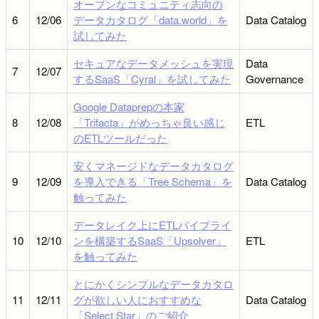
オープンなコミュニティ志向の
6
12/06
データカタログ「data.world」を
Data Catalog
試してみた
セキュアなデータメッシュを実現
Data
7
12/07
するSaaS「Cyral」を試してみた
Governance
Google Dataprepの本家
8
12/08
「Trifacta」がめっちゃ良い感じ
ETL
のETLツールだった
安くマネージドなデータカタログ
9
12/09
を導入できる「Tree Schema」を
Data Catalog
触ってみた
データレイク上にETLパイプライ
10
12/10
ンを構築するSaaS「Upsolver」
ETL
を触ってみた
とにかくシンプルなデータカタロ
11
12/11
グが欲しい人におすすめな
Data Catalog
「Select Star」のご紹介