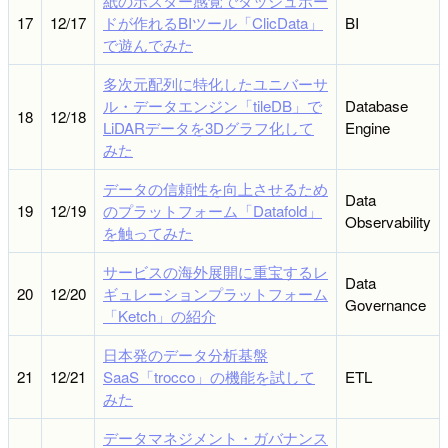
紙のポスター感覚でダッシュボー
17
12/17
ドが作れるBIツール「ClicData」
BI
で遊んでみた
多次元配列に特化したユニバーサ
ル・データエンジン「tileDB」で
Database
18
12/18
LiDARデータを3Dグラフ化して
Engine
みた
データの信頼性を向上させるため
Data
19
12/19
のプラットフォーム「Datafold」
Observability
を触ってみた
サービスの海外展開に重宝するレ
Data
20
12/20
ギュレーションプラットフォーム
Governance
「Ketch」の紹介
日本発のデータ分析基盤
21
12/21
SaaS「trocco」の機能を試して
ETL
みた
データマネジメント・ガバナンス