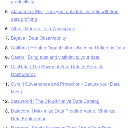
productivity
Ataccama ONE | Turn your data into insights with free
data profiling
Atlan | Modern Data Workspace
Bigeye | Data Observability
Collibra | Helping Organizations Become United by Data
Castor | Bring trust and visibility to your data
ClicData | The Power of Your Data in Beautiful
Dashboards
Cyral | Governance and Protection - Secure your Data
Mesh
data.world | The Cloud-Native Data Catalog
Datacoral | Maximize Data Pipeline Value, Minimize
Data Engineering
Dataedo | Single Source of Truth About Your Data