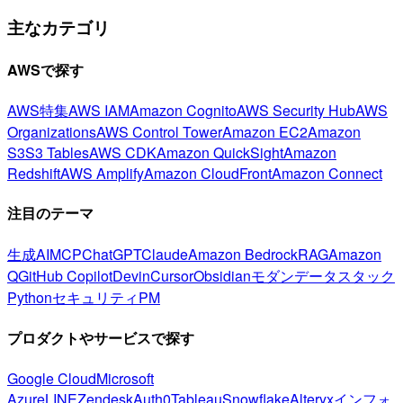
主なカテゴリ
AWSで探す
AWS特集
AWS IAM
Amazon Cognito
AWS Security Hub
AWS
Organizations
AWS Control Tower
Amazon EC2
Amazon
S3
S3 Tables
AWS CDK
Amazon QuickSight
Amazon
Redshift
AWS Amplify
Amazon CloudFront
Amazon Connect
注目のテーマ
生成AI
MCP
ChatGPT
Claude
Amazon Bedrock
RAG
Amazon
Q
GitHub Copilot
Devin
Cursor
Obsidian
モダンデータスタック
Python
セキュリティ
PM
プロダクトやサービスで探す
Google Cloud
Microsoft
Azure
LINE
Zendesk
Auth0
Tableau
Snowflake
Alteryx
インフォ