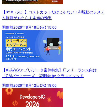
【8/18（火）】コストカットだけじゃない！AI駆動のシステ
ム刷新がもたらす本当の効果
開催前
2026年8月18日(火) 15:00
【AI/AWS/アプリ/データ案件特集】ITフリーランス向け
「CMパートナーズ」 説明会 by クラスメソッド
開催前
2026年8月12日(水) 19:00