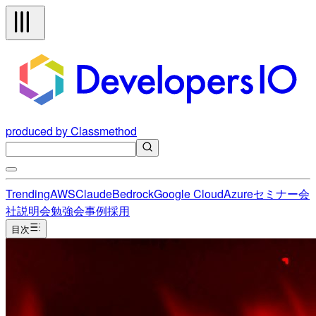
produced by Classmethod
Trending
AWS
Claude
Bedrock
Google Cloud
Azure
セミナー
会
社説明会
勉強会
事例
採用
目次