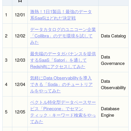
激熱！1日1製品！最強のデータ
1
12/01
系SaaSはどれだ決定戦
データカタログのユニコーン企業
2
12/02
「Collibra」のデモ環境を試して
Data Catalog
みた
最先端のデータガバナンスを提供
Data
3
12/03
するSaaS「Satori」を通して
Governance
Redshiftにアクセスしてみた
気軽にData Observabilityを導入
Data
4
12/04
できる「Soda」のチュートリア
Observability
ルをやってみた
ベクトル特化型データベースサー
ビス「Pinecone」でセマン
Database
5
12/05
ティック・キーワード検索をやっ
Engine
てみた