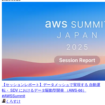
【セッションレポート】データメッシュで実現する 自動運
転・ SDV におけるデータ駆動型開発 （AWS-66）
#AWSSummit
くろすけ