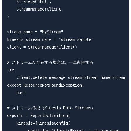
    StrategyOnFull,

    StreamManagerClient,

)

stream_name = "MyStream"

kinesis_stream_name = "stream-sample"

client = StreamManagerClient()

# ストリームが存在する場合は、一旦削除する

try:

    client.delete_message_stream(stream_name=stream_n
except ResourceNotFoundException:

    pass

# ストリーム作成（Kinesis Data Streams）

exports = ExportDefinition(

    kinesis=[KinesisConfig(

        identifier="KinesisExport" + stream_name,
