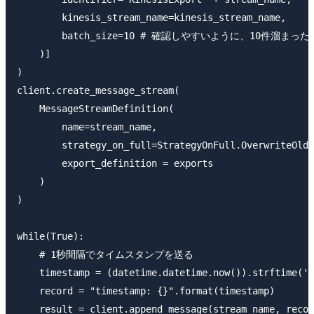
        kinesis_stream_name=kinesis_stream_name,

        batch_size=10 # 確認しやすいように、10件溜ま
    )]

)

client.create_message_stream(

    MessageStreamDefinition(

        name=stream_name,

        strategy_on_full=StrategyOnFull.OverwriteOlde
        export_definition = exports

    )

)

while(True):

    # 1秒間隔でタイムスタンプを送る

    timestamp = (datetime.datetime.now()).strftime('%
    record = "timestamp: {}".format(timestamp)

    result = client.append_message(stream_name, recor