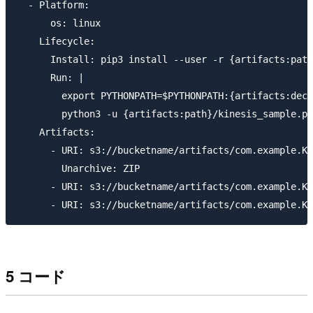
  - Platform:

      os: linux

    Lifecycle:

      Install: pip3 install --user -r {artifacts:path
      Run: |

        export PYTHONPATH=$PYTHONPATH:{artifacts:deco
        python3 -u {artifacts:path}/kinesis_sample.py

    Artifacts:

      - URI: s3://bucketname/artifacts/com.example.Ki
        Unarchive: ZIP

      - URI: s3://bucketname/artifacts/com.example.Ki
5 コード