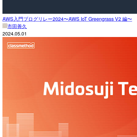
AWS入門ブログリレー2024〜AWS IoT Greengrass V2 編〜
市田善久
2024.05.01