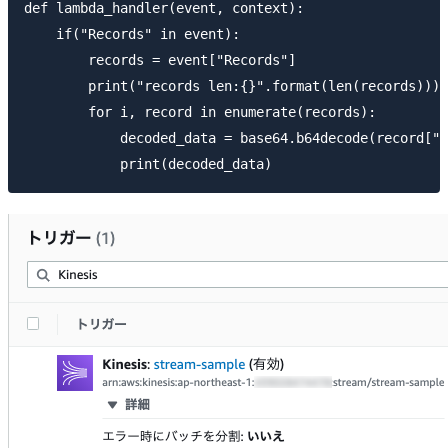
def lambda_handler(event, context):

    if("Records" in event):

        records = event["Records"]

        print("records len:{}".format(len(records)))

        for i, record in enumerate(records):

            decoded_data = base64.b64decode(record["k