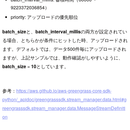
9223372036854）
priority: アップロードの優先順位
batch_size
と、
batch_interval_millis
の両方が設定されてい
る場合、とちらかが条件にヒットした時、アップロードされ
ます。デフォルトでは、データ500件毎にアップロードされ
ますが、上記サンプルでは、動作確認がしやすいように、
batch_size
=
10
としています。
参考：
https://aws.github.io/aws-greengrass-core-sdk-
python/_apidoc/greengrasssdk.stream_manager.data.html#g
reengrasssdk.stream_manager.data.MessageStreamDefiniti
on