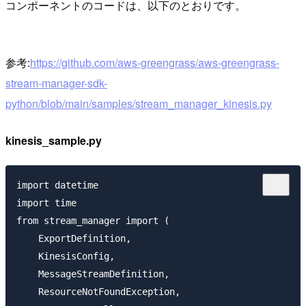
コンポーネントのコードは、以下のとおりです。
参考:
https://github.com/aws-greengrass/aws-greengrass-
stream-manager-sdk-
python/blob/main/samples/stream_manager_kinesis.py
kinesis_sample.py
import datetime

import time

from stream_manager import (

    ExportDefinition,

    KinesisConfig,

    MessageStreamDefinition,

    ResourceNotFoundException,
