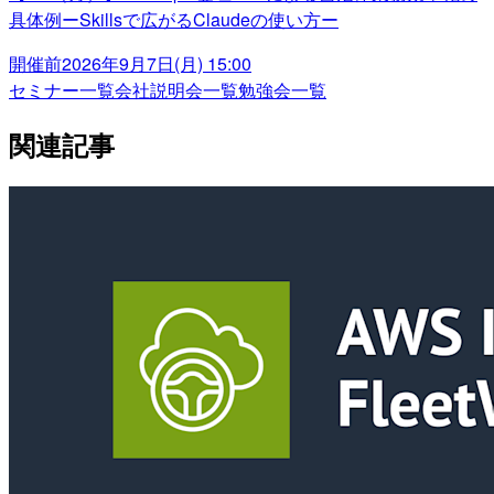
具体例ーSkillsで広がるClaudeの使い方ー
開催前
2026年9月7日(月) 15:00
セミナー一覧
会社説明会一覧
勉強会一覧
関連記事