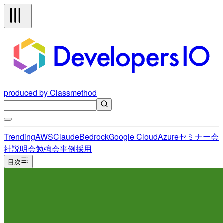
produced by Classmethod
Trending
AWS
Claude
Bedrock
Google Cloud
Azure
セミナー
会
社説明会
勉強会
事例
採用
目次