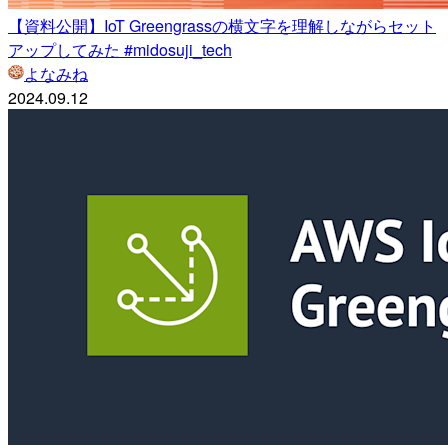
【資料公開】IoT Greengrassの横文字を理解しながらセット
アップしてみた #midosuji_tech
よなみね
2024.09.12