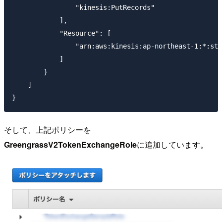
                "kinesis:PutRecords"

            ],

            "Resource": [

                "arn:aws:kinesis:ap-northeast-1:*:str
            ]

        }

    ]

そして、上記ポリシーを
GreengrassV2TokenExchangeRole
に追加しています。