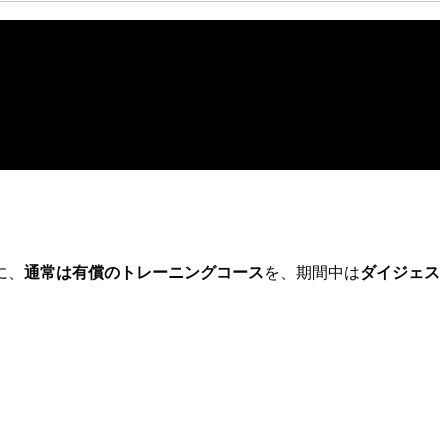
に、
通常は有償のトレーニングコース
を、期間中は
ダイジェス