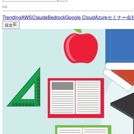
Trending
AWS
Claude
Bedrock
Google Cloud
Azure
セミナー
会
目次