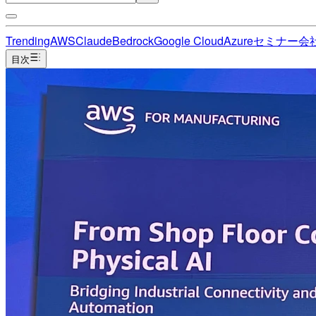
Trending
AWS
Claude
Bedrock
Google Cloud
Azure
セミナー
会
目次