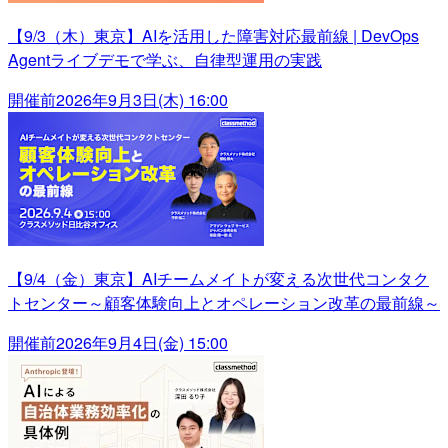
【9/3（木）東京】AIを活用した障害対応最前線 | DevOps
Agentライブデモで学ぶ、自律型運用の実践
開催前
2026年9月3日(木) 16:00
【9/4（金）東京】AIチームメイトが変える次世代コンタク
トセンター～顧客体験向上とオペレーション改革の最前線～
開催前
2026年9月4日(金) 15:00