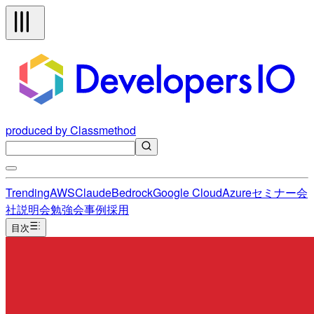
produced by Classmethod
Trending
AWS
Claude
Bedrock
Google Cloud
Azure
セミナー
会
社説明会
勉強会
事例
採用
目次