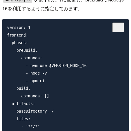
16を利用するように指定してみます。
version: 1

frontend:

  phases:

    preBuild:

      commands:

        - nvm use $VERSION_NODE_16

        - node -v

        - npm ci

    build:

      commands: []

  artifacts:

    baseDirectory: /

    files:

      - '**/*'
