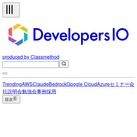
produced by Classmethod
Trending
AWS
Claude
Bedrock
Google Cloud
Azure
セミナー
会
社説明会
勉強会
事例
採用
目次