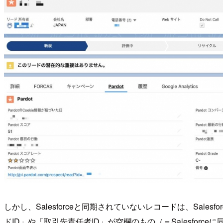
しかし、Salesforceと同期されていないレコードは、Sal
ドID」や「取引先責任者ID」が空欄のもの（＝Salesforc