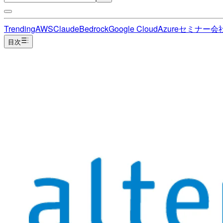
Trending
AWS
Claude
Bedrock
Google Cloud
Azure
セミナー
会
目次