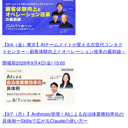
【9/4（金）東京】AIチームメイトが変える次世代コンタク
トセンター～顧客体験向上とオペレーション改革の最前線～
開催前
2026年9月4日(金) 15:00
【9/7（月）】Anthropic登壇！AIによる自治体業務効率化の
具体例ーSkillsで広がるClaudeの使い方ー