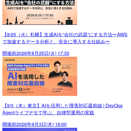
【8/25（火）札幌】生成AIを“会社の武器”にする方法〜AWS
で加速するデータ分析と、安全に導入する仕組み〜
開催前
2026年8月25日(火) 17:30
【9/3（木）東京】AIを活用した障害対応最前線 | DevOps
Agentライブデモで学ぶ、自律型運用の実践
開催前
2026年9月3日(木) 16:00