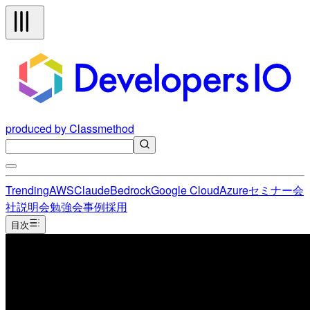
produced by Classmethod
Trending
AWS
Claude
Bedrock
Google Cloud
Azure
セミナー
会
社説明会
勉強会
事例
採用
目次