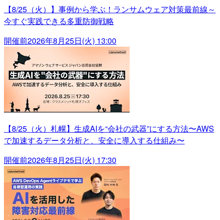
【8/25（火）】事例から学ぶ！ランサムウェア対策最前線～
今すぐ実践できる多重防御戦略
開催前
2026年8月25日(火) 13:00
【8/25（火）札幌】生成AIを“会社の武器”にする方法〜AWS
で加速するデータ分析と、安全に導入する仕組み〜
開催前
2026年8月25日(火) 17:30