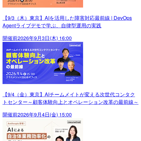
【9/3（木）東京】AIを活用した障害対応最前線 | DevOps
Agentライブデモで学ぶ、自律型運用の実践
開催前
2026年9月3日(木) 16:00
【9/4（金）東京】AIチームメイトが変える次世代コンタク
トセンター～顧客体験向上とオペレーション改革の最前線～
開催前
2026年9月4日(金) 15:00