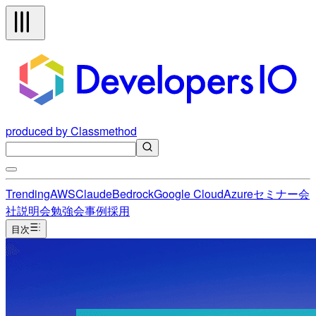
produced by Classmethod
Trending
AWS
Claude
Bedrock
Google Cloud
Azure
セミナー
会
社説明会
勉強会
事例
採用
目次