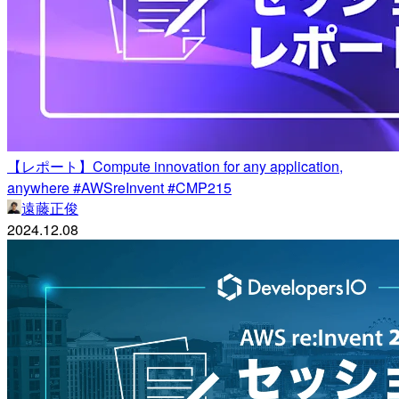
【レポート】Compute innovation for any application,
anywhere #AWSreInvent #CMP215
遠藤正俊
2024.12.08