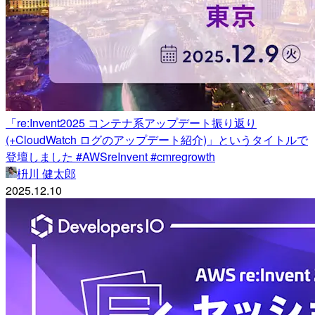
「re:Invent2025 コンテナ系アップデート振り返り
(+CloudWatch ログのアップデート紹介)」というタイトルで
登壇しました #AWSreInvent #cmregrowth
枡川 健太郎
2025.12.10