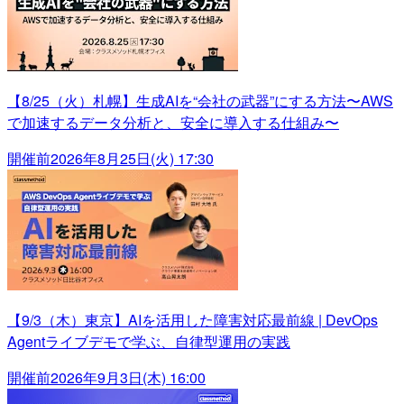
【8/25（火）札幌】生成AIを“会社の武器”にする方法〜AWS
で加速するデータ分析と、安全に導入する仕組み〜
開催前
2026年8月25日(火) 17:30
【9/3（木）東京】AIを活用した障害対応最前線 | DevOps
Agentライブデモで学ぶ、自律型運用の実践
開催前
2026年9月3日(木) 16:00