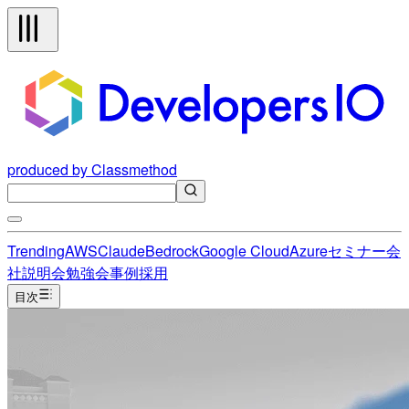
produced by Classmethod
Trending
AWS
Claude
Bedrock
Google Cloud
Azure
セミナー
会
社説明会
勉強会
事例
採用
目次