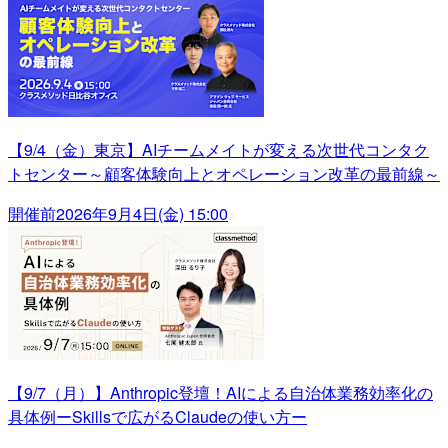
【9/4（金）東京】AIチームメイトが変える次世代コンタク
トセンター～顧客体験向上とオペレーション改革の最前線～
開催前
2026年9月4日(金) 15:00
【9/7（月）】Anthropic登壇！AIによる自治体業務効率化の
具体例ーSkillsで広がるClaudeの使い方ー