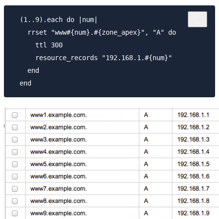
  (1..9).each do |num|

    rrset "www#{num}.#{zone_apex}", "A" do

      ttl 300

      resource_records "192.168.1.#{num}"

    end
