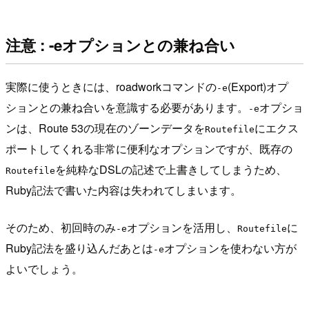
注意 : -eオプションとの兼ね合い
実際に使うときには、roadworkコマンドの
(Export)オプ
-e
ションとの兼ね合いを意識する必要があります。
オプショ
-e
ンは、Route 53の現在のゾーンデータを
にエクス
Routefile
ポートしてくれる非常に便利なオプションですが、既存の
を純粋なDSLの記述で上書きしてしまうため、
Routefile
Ruby記法で書いた内容は失われてしまいます。
そのため、初回時のみ
オプションを活用し、
に
-e
Routefile
Ruby記法を盛り込んだあとは
オプションを使わない方が
-e
よいでしょう。