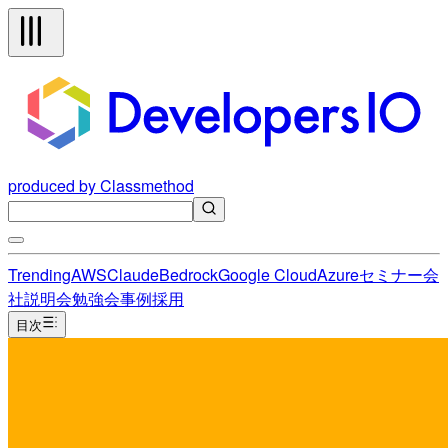
produced by Classmethod
Trending
AWS
Claude
Bedrock
Google Cloud
Azure
セミナー
会
社説明会
勉強会
事例
採用
目次