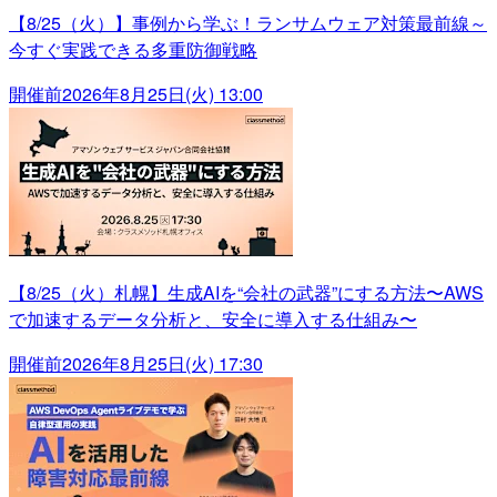
【8/25（火）】事例から学ぶ！ランサムウェア対策最前線～
今すぐ実践できる多重防御戦略
開催前
2026年8月25日(火) 13:00
【8/25（火）札幌】生成AIを“会社の武器”にする方法〜AWS
で加速するデータ分析と、安全に導入する仕組み〜
開催前
2026年8月25日(火) 17:30