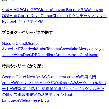
生成AI
MCP
ChatGPT
Claude
Amazon Bedrock
RAG
Amazon
Q
GitHub Copilot
Devin
Cursor
Obsidian
モダンデータスタック
Python
セキュリティ
PM
プロダクトやサービスで探す
Google Cloud
Microsoft
Azure
LINE
Zendesk
Auth0
Tableau
Snowflake
Alteryx
インフォ
マティカ
dbt
DuckDB
Cloudflare
Splunk
Vision One
Notion
特集やシリーズから探す
Google Cloud Next ’25
AWS re:Invent 2025
AWS再入門
2024
AWSトレンドチェック
初心者向け
AWSテクニカルサポ
ート
AWS認定（資格）
製造業関連
ジョインブログ
くらめそ
の情シス
組織開発室の活動
デザイン
Thai
Language
Vietnamese Blog