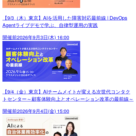
【9/3（木）東京】AIを活用した障害対応最前線 | DevOps
Agentライブデモで学ぶ、自律型運用の実践
開催前
2026年9月3日(木) 16:00
【9/4（金）東京】AIチームメイトが変える次世代コンタク
トセンター～顧客体験向上とオペレーション改革の最前線～
開催前
2026年9月4日(金) 15:00