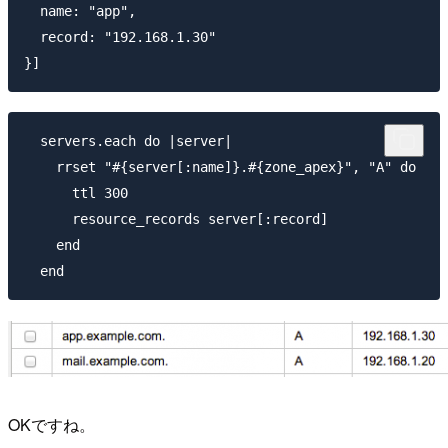
  name: "app",

  record: "192.168.1.30"

  servers.each do |server|

    rrset "#{server[:name]}.#{zone_apex}", "A" do

      ttl 300

      resource_records server[:record]

    end

OKですね。