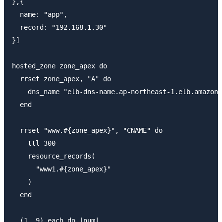
},{

  name: "app",

  record: "192.168.1.30"

}]

hosted_zone zone_apex do

  rrset zone_apex, "A" do

    dns_name "elb-dns-name.ap-northeast-1.elb.amazona
  end

  rrset "www.#{zone_apex}", "CNAME" do

    ttl 300

    resource_records(

      "www1.#{zone_apex}"

    )

  end

  (1..9).each do |num|
