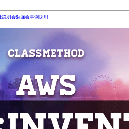
社説明会
勉強会
事例
採用