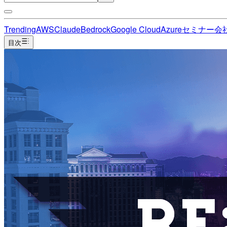
Trending
AWS
Claude
Bedrock
Google Cloud
Azure
セミナー
会
目次