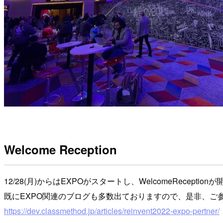
Welcome Reception
12/28(月)からはEXPOがスタートし、WelcomeReceptio
既にEXPO関連のブログも多数出ておりますので、是非、ご
https://dev.classmethod.jp/articles/reinvent2022-expo-pertner/