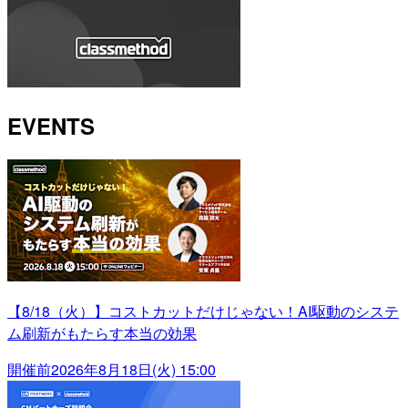
EVENTS
【8/18（火）】コストカットだけじゃない！AI駆動のシステ
ム刷新がもたらす本当の効果
開催前
2026年8月18日(火) 15:00