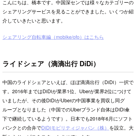
こんにちは、橋本です。中国深センでは様々なカテゴリーの
シェアリングサービスを見ることができました。いくつか紹
介していきたいと思います。
シェアリング自転車編（mobike/ofo）はこちら
ライドシェア（滴滴出行 DiDi）
中国のライドシェアといえば、ほぼ滴滴出行（DiDi）一択で
す。2016年まではDiDiが業界1位、Uberが業界2位につけて
いましたが、その後DiDiがUberの中国事業を買収し同グ
ループとなりました（中国でのUberブランド自体はDiDi傘
下で継続しているようです）。日本でも2018年6月にソフト
バンクとの合弁で
DiDiモビリティジャパン（株）
を設立。大