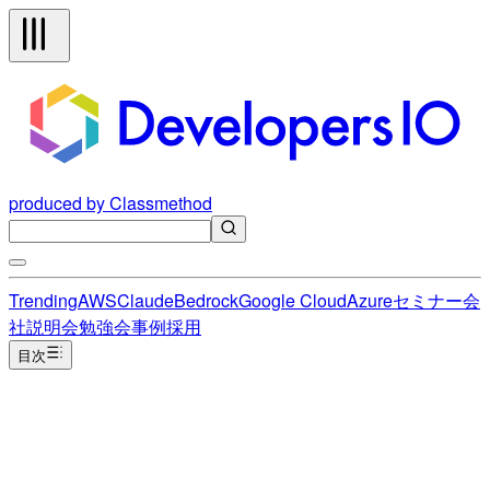
produced by Classmethod
Trending
AWS
Claude
Bedrock
Google Cloud
Azure
セミナー
会
社説明会
勉強会
事例
採用
目次