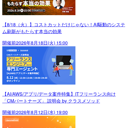
【8/18（火）】コストカットだけじゃない！AI駆動のシステ
ム刷新がもたらす本当の効果
開催前
2026年8月18日(火) 15:00
【AI/AWS/アプリ/データ案件特集】ITフリーランス向け
「CMパートナーズ」 説明会 by クラスメソッド
開催前
2026年8月12日(水) 19:00