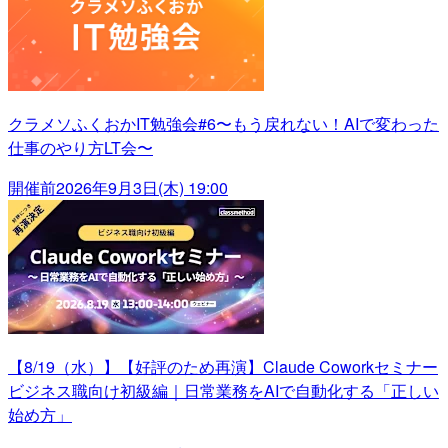
クラメソふくおかIT勉強会#6〜もう戻れない！AIで変わった
仕事のやり方LT会〜
開催前
2026年9月3日(木) 19:00
【8/19（水）】【好評のため再演】Claude Coworkセミナー
ビジネス職向け初級編｜日常業務をAIで自動化する「正しい
始め方」