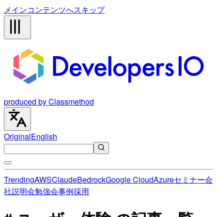
メインコンテンツへスキップ
produced by Classmethod
Original
English
Trending
AWS
Claude
Bedrock
Google Cloud
Azure
セミナー
会
社説明会
勉強会
事例
採用